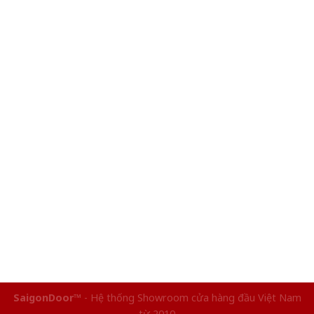
SaigonDoor™
- Hệ thống Showroom cửa hàng đầu Việt Nam
từ 2010