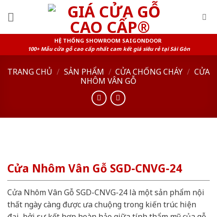
Skip
to
content
HỆ THỐNG SHOWROOM SAIGONDOOR
100+ Mẫu cửa gỗ cao cấp nhất cam kết giá siêu rẻ tại Sài Gòn
TRANG CHỦ
/
SẢN PHẨM
/
CỬA CHỐNG CHÁY
/
CỬA
NHÔM VÂN GỖ
Cửa Nhôm Vân Gỗ SGD-CNVG-24
Cửa Nhôm Vân Gỗ SGD-CNVG-24 là một sản phẩm nội
thất ngày càng được ưa chuộng trong kiến trúc hiện
đại, bởi sự kết hợp hoàn hảo giữa tính thẩm mỹ của gỗ