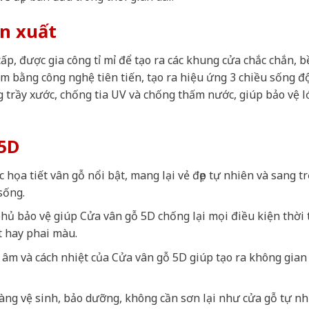
ản xuất
, được gia công tỉ mỉ để tạo ra các khung cửa chắc chắn, bề
m bằng công nghệ tiên tiến, tạo ra hiệu ứng 3 chiều sống đ
trầy xước, chống tia UV và chống thấm nước, giúp bảo vệ l
5D
c họa tiết vân gỗ nổi bật, mang lại vẻ đẹp tự nhiên và sang t
sống.
hủ bảo vệ giúp Cửa vân gỗ 5D chống lại mọi điều kiện thời t
t hay phai màu.
 âm và cách nhiệt của Cửa vân gỗ 5D giúp tạo ra không gian
àng vệ sinh, bảo dưỡng, không cần sơn lại như cửa gỗ tự nh