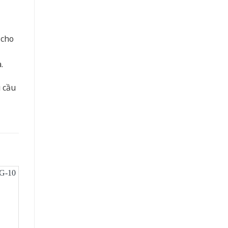
 cho
.
u cầu