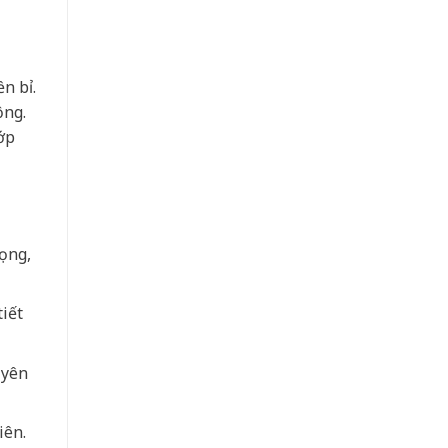
n bỉ.
ộng.
ớp
rọng,
iết
 yên
iên.