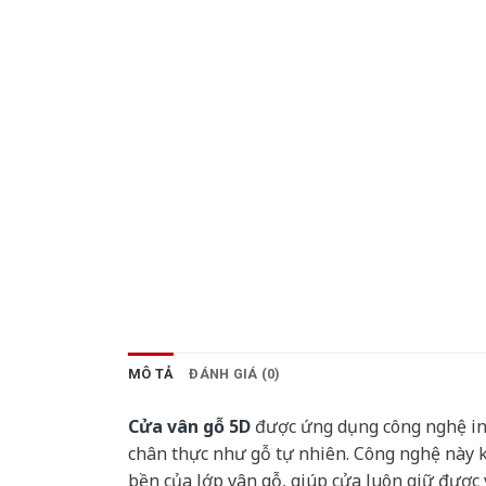
MÔ TẢ
ĐÁNH GIÁ (0)
Cửa vân gỗ 5D
được ứng dụng công nghệ in v
chân thực như gỗ tự nhiên. Công nghệ này 
bền của lớp vân gỗ, giúp cửa luôn giữ được v