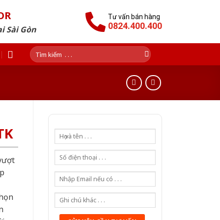
OR
Tư vấn bán hàng
0824.400.400
i Sài Gòn
Tìm
kiếm:
TK
vượt
ợp
chọn
n