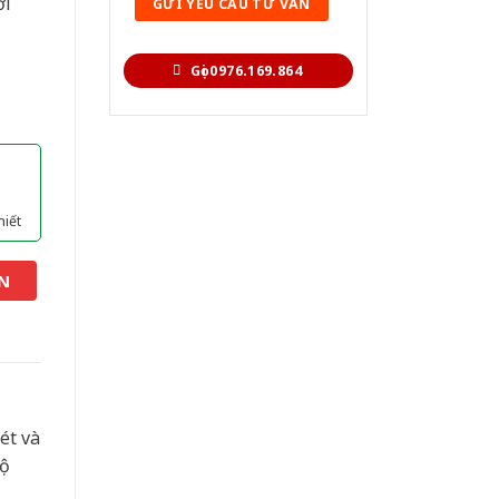
ới
Gọi 0976.169.864
hiết
N
ét và
độ