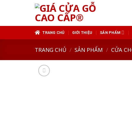
Skip
to
content
TRANG CHỦ
GIỚI THIỆU
SẢN PHẨM
TRANG CHỦ
/
SẢN PHẨM
/
CỬA CH