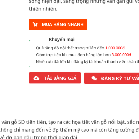
sống hiện đại, sang trọng nhưng vẫn gần gũi v
thiên nhiên.
MUA HÀNG NHANH
Khuyến mại
Quà tặng đồ nội thất trang trí lên đến
1.000.000đ
Giảm trực tiếp khi mua đơn hàng lớn hơn
3.000.000đ
Nhiều ưu đãi lớn khi đăng ký tài khoản thành viên thân t
TẢI BẢNG GIÁ
ĐĂNG KÝ TƯ VẤ
ân gỗ 5D tiên tiến, tạo ra các họa tiết vân gỗ nổi bật, sắc n
không chỉ mang đến vẻ đẹp thẩm mỹ cao mà còn tăng cường 
ẻ đẹp ban đầu trong thời gian dài.