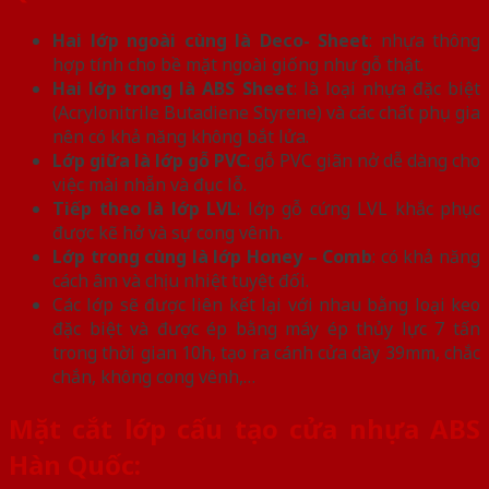
Hai lớp ngoài cùng là Deco- Sheet
: nhựa thông
hợp tính cho bề mặt ngoài giống như gỗ thật.
Hai lớp trong là ABS Sheet
: là loại nhựa đặc biệt
(Acrylonitrile Butadiene Styrene) và các chất phụ gia
nên có khả năng không bắt lửa.
Lớp giữa là lớp gỗ PVC
: gỗ PVC giãn nở dễ dàng cho
việc mài nhẵn và đục lỗ.
Tiếp theo là lớp LVL
: lớp gỗ cứng LVL khắc phục
được kẽ hở và sự cong vênh.
Lớp trong cùng là lớp Honey – Comb
: có khả năng
cách âm và chịu nhiệt tuyệt đối.
Các lớp sẽ được liên kết lại với nhau bằng loại keo
đặc biệt và được ép bằng máy ép thủy lực 7 tấn
trong thời gian 10h, tạo ra cánh cửa dày 39mm, chắc
chắn, không cong vênh,…
Mặt cắt lớp cấu tạo cửa nhựa ABS
Hàn Quốc: