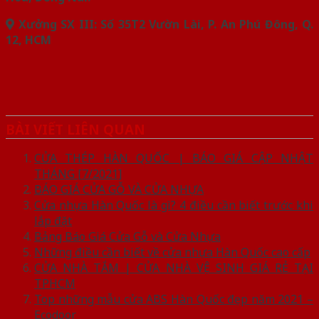
Xưởng SX III: Số 35T2 Vườn Lài, P. An Phú Đông, Q.
12, HCM
BÀI VIẾT LIÊN QUAN
CỬA THÉP HÀN QUỐC | BÁO GIÁ CẬP NHẬT
THÁNG [7/2021]
BÁO GIÁ CỬA GỖ VÀ CỬA NHỰA
Cửa nhựa Hàn Quốc là gì? 4 điều cần biết trước khi
lắp đặt
Bảng Báo Giá Cửa Gỗ và Cửa Nhựa
Những điều cần biết về cửa nhựa Hàn Quốc cao cấp
CỬA NHÀ TẮM | CỬA NHÀ VỆ SINH GIÁ RẺ TẠI
TPHCM
Top những mẫu cửa ABS Hàn Quốc đẹp năm 2021 –
Ecodoor