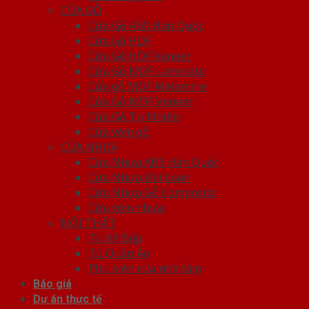
CỬA GỖ
Cửa Gỗ ABS Hàn Quốc
Cửa Gỗ HDF
Cửa Gỗ HDF Veneer
Cửa Gỗ MDF Laminate
Cửa gỗ MDF Melamine
Cửa Gỗ MDF Veneer
Cửa Gỗ Tự Nhiên
Cửa vòm gỗ
CỬA NHỰA
Cửa Nhựa ABS Hàn Quốc
Cửa Nhựa Đài Loan
Cửa Nhựa Gỗ Composite
Cửa vòm nhựa
NỘI THẤT
Tủ Kệ Bếp
Tủ Quần Áo
Phụ kiện cửa nhà tắm
Báo giá
Dự án thực tế