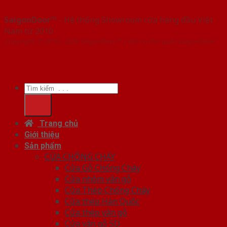
SaigonDoor™
- Hệ thống Showroom cửa hàng đầu Việt
Nam từ 2010
Copyright ⓒ 2010 – 2026 SaigonDoor™ | Đơn vị chủ quản SaigonDoor
Tìm
kiếm:
Trang chủ
Giới thiệu
Sản phẩm
CỬA CHỐNG CHÁY
Cửa Gỗ Chống Cháy
Cửa nhôm vân gỗ
Cửa Thép Chống Cháy
Cửa thép Hàn Quốc
Cửa thép vân gỗ
Cửa vân gỗ 5D