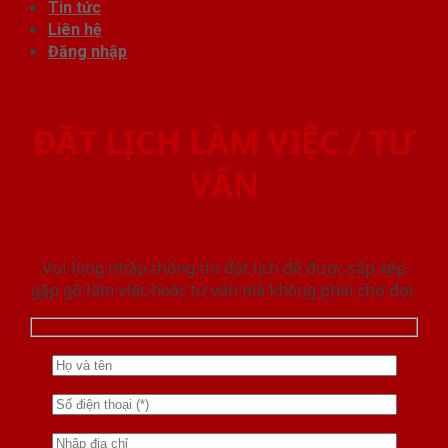
Tin tức
Liên hệ
Đăng nhập
ĐẶT LỊCH LÀM VIỆC / TƯ
VẤN
Vui lòng nhập thông tin đặt lịch để được sắp xếp
gặp gỡ làm việc hoăc tư vấn mà không phải chờ đợi.