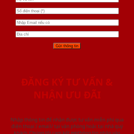
ĐĂNG KÝ TƯ VẤN &
NHẬN ƯU ĐÃI
Nhập thông tin để nhận được tư vấn miễn phí qua
điện thoại / email/ tại văn phòng hoặc tại nhà quý
khách. Chúng tôi cam kết mọi thông tin nhập vào