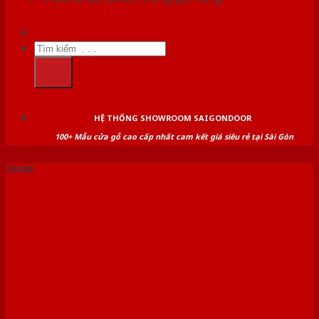
Tìm
kiếm:
HỆ THỐNG SHOWROOM SAIGONDOOR
100+ Mẫu cửa gỗ cao cấp nhất cam kết giá siêu rẻ tại Sài Gòn
Tin tức
Thông tin CỬA NHỰA ABS
HÀN QUỐC KSD.110-MT104