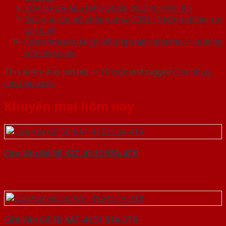
CỬA NHỰA ABS HÀN QUỐC KSD.110-MT104
Báo giá cửa gỗ chống cháy 2021- Những thông tin
cần biết
Cửa nhựa abs là gì? Những khám phá thú vị về dòng
cửa nhựa abs
This entry was posted in
Tin tức
and tagged
Cửa nhựa
abs hàn quốc
.
Khuyến mại hôm nay
Cửa Vân Gỗ 5D KAT-41.52.52A-4TK
Cửa Vân Gỗ 5D KAT-41.51.51A-3TK