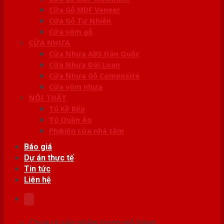
Cửa Gỗ MDF Veneer
Cửa Gỗ Tự Nhiên
Cửa vòm gỗ
CỬA NHỰA
Cửa Nhựa ABS Hàn Quốc
Cửa Nhựa Đài Loan
Cửa Nhựa Gỗ Composite
Cửa vòm nhựa
NỘI THẤT
Tủ Kệ Bếp
Tủ Quần Áo
Phụ kiện cửa nhà tắm
Báo giá
Dự án thực tế
Tin tức
Liên hệ
Chưa có sản phẩm trong giỏ hàng.