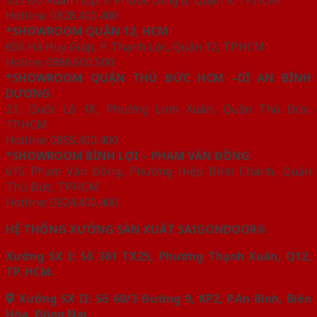
535 Đỗ Xuân Hợp, P. Phước Long B, Quận 9, TP.HCM
Hotline: 0828.400.400
*SHOWROOM QUẬN 12, HCM
656 Hà Huy Giáp, P. Thạnh Lộc, Quận 12, TP.HCM
Holine: 0886.500.500
*SHOWROOM QUẬN THỦ ĐỨC HCM –DĨ AN BÌNH
DƯƠNG
21, Quốc Lộ 1K, Phường Linh Xuân, Quận Thủ Đức,
TP.HCM
Hotline: 0855.400.400
*SHOWROOM BÌNH LỢI – PHẠM VĂN ĐỒNG
615 Phạm Văn Đồng, Phường Hiệp Bình Chánh, Quận
Thủ Đức, TP.HCM
Hotline: 0824.400.400
HỆ THỐNG XƯỞNG SẢN XUẤT SAIGONDOOR®
Xưởng SX I: Số 361 TX25, Phường Thạnh Xuân, Q12,
TP. HCM.
Xưởng SX II: Số 60/3 Đường 9, KP2, P.An Bình, Biên
Hòa, Đồng Nai.