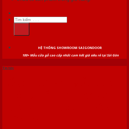
Tìm
kiếm:
HỆ THỐNG SHOWROOM SAIGONDOOR
100+ Mẫu cửa gỗ cao cấp nhất cam kết giá siêu rẻ tại Sài Gòn
Tin tức
TỔNG HỢP 40+ MẪU CỬA
PHÒNG TẮM ĐẸP SANG
TRỌNG THEO XU HƯỚNG
HIỆN ĐẠI