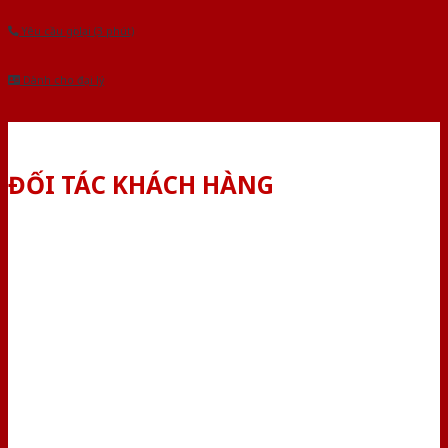
Yêu cầu gọi lại (3 phút)
Dành cho đại lý
ĐỐI TÁC KHÁCH HÀNG