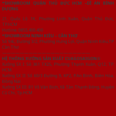
*SHOWROOM QUẬN THỦ ĐỨC HCM –DĨ AN BÌNH
DƯƠNG
21, Quốc Lộ 1K, Phường Linh Xuân, Quận Thủ Đức,
TP.HCM
Hotline: 0855.400.400
*SHOWROOM NINH KIỀU – CẦN THƠ
Số 94c, Đường 3/2, Phường Hưng Lợi, Quận Ninh Kiều,TP
Cần Thơ
————————————————————
HỆ THỐNG XƯỞNG SẢN XUẤT CUAGOSAIGON®
Xưởng SX I: Số 361 TX25, Phường Thạnh Xuân, Q12, TP.
HCM.
Xưởng SX II: Số 60/3 Đường 9, KP2, P.An Bình, Biên Hòa,
Đồng Nai
Xưởng SX III: 81 Võ Văn Bích, Xã Tân Thạnh Đông, Huyện
Củ Chi, Tp.HCM