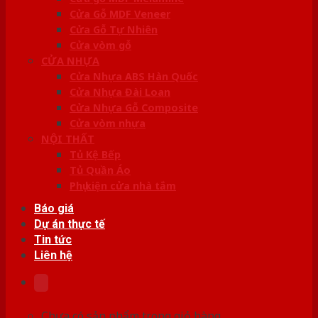
Cửa Gỗ MDF Veneer
Cửa Gỗ Tự Nhiên
Cửa vòm gỗ
CỬA NHỰA
Cửa Nhựa ABS Hàn Quốc
Cửa Nhựa Đài Loan
Cửa Nhựa Gỗ Composite
Cửa vòm nhựa
NỘI THẤT
Tủ Kệ Bếp
Tủ Quần Áo
Phụ kiện cửa nhà tắm
Báo giá
Dự án thực tế
Tin tức
Liên hệ
Chưa có sản phẩm trong giỏ hàng.