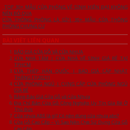
TOP 30+ MẪU CỬA PHÒNG VỆ SINH HIỆN ĐẠI KHÔNG
NÊN BỎ QUA
CỬA THÔNG PHÒNG LÀ GÌ?| 30+ MẪU CỬA THÔNG
PHÒNG CHUNG CƯ
BÀI VIẾT LIÊN QUAN
BÁO GIÁ CỬA GỖ VÀ CỬA NHỰA
CỬA NHÀ TẮM | CỬA NHÀ VỆ SINH GIÁ RẺ TẠI
TPHCM
CỬA THÉP HÀN QUỐC | BÁO GIÁ CẬP NHẬT
THÁNG [7/2021]
CỬA PHÒNG NGỦ | CUNG CẤP CỬA PHÒNG NGỦ
GIÁ RẺ
Bảng Báo Giá Cửa Gỗ và Cửa Nhựa
Địa Chỉ Bán Cửa Gỗ Công Nghiệp Uy Tín Gía Rẻ Ở
Thủ Đức
Cửa nhựa ABS là gì? Có nên dùng cửa nhựa abs?
Cửa Gỗ Cao Cấp – Vì Sao Nên Chọn Sử Dụng Cửa Gỗ
Cao Cấp