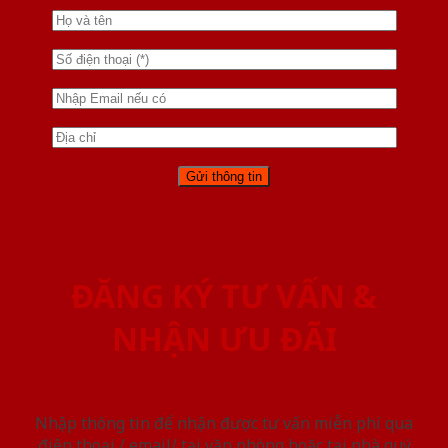
ĐĂNG KÝ TƯ VẤN &
NHẬN ƯU ĐÃI
Nhập thông tin để nhận được tư vấn miễn phí qua
điện thoại / email/ tại văn phòng hoặc tại nhà quý