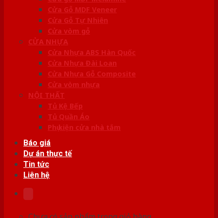
Cửa Gỗ MDF Veneer
Cửa Gỗ Tự Nhiên
Cửa vòm gỗ
CỬA NHỰA
Cửa Nhựa ABS Hàn Quốc
Cửa Nhựa Đài Loan
Cửa Nhựa Gỗ Composite
Cửa vòm nhựa
NỘI THẤT
Tủ Kệ Bếp
Tủ Quần Áo
Phụ kiện cửa nhà tắm
Báo giá
Dự án thực tế
Tin tức
Liên hệ
Chưa có sản phẩm trong giỏ hàng.