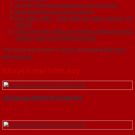
So sánh cửa nhựa composite và cửa nhựa abs
Bảng Báo Giá Cửa Gỗ và Cửa Nhựa
CỬA NHÀ TẮM | CỬA NHÀ VỆ SINH GIÁ RẺ TẠI
TPHCM
TỔNG HỢP 40+ MẪU CỬA PHÒNG TẮM ĐẸP SANG
TRỌNG THEO XU HƯỚNG HIỆN ĐẠI
This entry was posted in
Tin tức
and tagged
Cửa nhựa
abs hàn quốc
.
Khuyến mại hôm nay
Cửa Vân Gỗ 5D KAT-41.52.52A-4TK