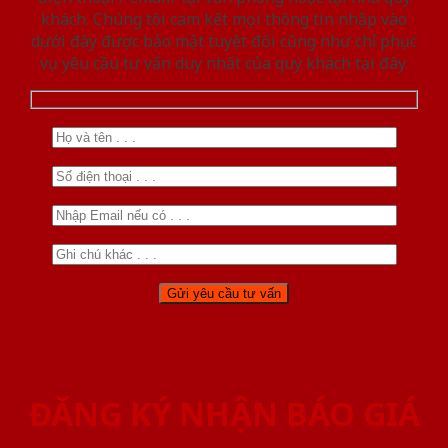
khách. Chúng tôi cam kết mọi thông tin nhập vào
dưới đây được bảo mật tuyệt đối cũng như chỉ phục
vụ yêu cầu tư vấn duy nhất của quý khách tại đây.
ĐĂNG KÝ NHẬN BÁO GIÁ