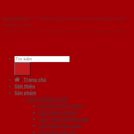
SaigonDoor™
- Hệ thống Showroom cửa hàng đầu Việt
Nam từ 2010
Copyright ⓒ 2010 – 2026 SaigonDoor™ | Đơn vị chủ quản SaigonDoor
Tìm
kiếm:
Trang chủ
Giới thiệu
Sản phẩm
CỬA CHỐNG CHÁY
Cửa Gỗ Chống Cháy
Cửa nhôm vân gỗ
Cửa Thép Chống Cháy
Cửa thép Hàn Quốc
Cửa thép vân gỗ