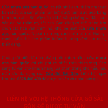
Cửa nhựa abs hàn quốc
có rất nhiều ưu điểm như sức
bền chắc của sản phẩm lớn bởi được làm trực tiếp bằng
tấm nhựa abs. Bởi vậy nó có khả năng chống va đập, sức
dẻo dai và thẩm mỹ rất cao. Bạn cũng có thể tự do lựa
chọn các hoa văn chìm nổi cho bề mặt của
cửa nhựa
abs
hàn quốc.
Ngoài ra trong cánh cửa còn có Honey-
comb giúp cho sản phẩm không bị cong vênh, co ngót,
biến dạng.
Chúng tôi hiện là nhà phân phối chính hãng
cửa nhựa
abs hàn quốc
với chi phí rẻ nhất trên thị trường. Sẵn
sàng tư vấn cho khách hàng lựa chọn trong kho mẫu mã,
màu sắc đa dạng của
Cửa Gỗ Sài Gòn
. Liên hệ ngay
Hotline:
0828 400 400
để được tư vấn và nhận báo giá.
LIÊN HỆ VỚI HỆ THỐNG CỬA GỖ SÀI
GÒN ĐỂ ĐƯỢC TƯ VẤN