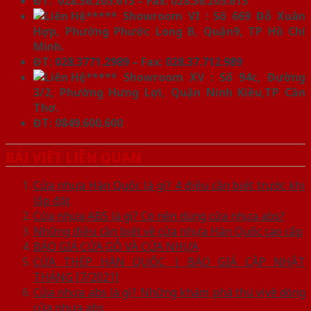
ĐT: 028.36.205.615 – Fax: 028.36.205.615
***** Showroom VI : Số 669 Đỗ Xuân
Hợp, Phường Phước Long B, Quận9, TP Hồ Chí
Minh.
ĐT:
028.3771.2989
– Fax:
028.37.712.989
***** Showroom XV : Số 94c, Đường
3/2, Phường Hưng Lợi, Quận Ninh Kiều,TP Cần
Thơ.
ĐT: 0849.600.600
BÀI VIẾT LIÊN QUAN
Cửa nhựa Hàn Quốc là gì? 4 điều cần biết trước khi
lắp đặt
Cửa nhựa ABS là gì? Có nên dùng cửa nhựa abs?
Những điều cần biết về cửa nhựa Hàn Quốc cao cấp
BÁO GIÁ CỬA GỖ VÀ CỬA NHỰA
CỬA THÉP HÀN QUỐC | BÁO GIÁ CẬP NHẬT
THÁNG [7/2021]
Cửa nhựa abs là gì? Những khám phá thú vị về dòng
cửa nhựa abs