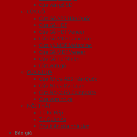
Cửa vân gỗ 5D
CỬA GỖ
Cửa Gỗ ABS Hàn Quốc
Cửa Gỗ HDF
Cửa Gỗ HDF Veneer
Cửa Gỗ MDF Laminate
Cửa gỗ MDF Melamine
Cửa Gỗ MDF Veneer
Cửa Gỗ Tự Nhiên
Cửa vòm gỗ
CỬA NHỰA
Cửa Nhựa ABS Hàn Quốc
Cửa Nhựa Đài Loan
Cửa Nhựa Gỗ Composite
Cửa vòm nhựa
NỘI THẤT
Tủ Kệ Bếp
Tủ Quần Áo
Phụ kiện cửa nhà tắm
Báo giá