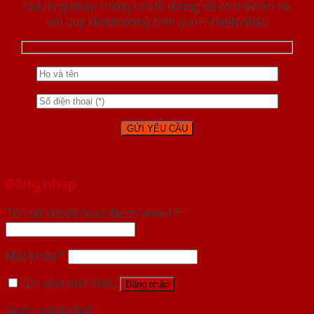
Vui lòng nhập thông tin để chúng tôi có thể liên hệ
với quý khách trong thời gian nhanh nhất.
Đăng nhập
Tên tài khoản hoặc địa chỉ email
*
Mật khẩu
*
Ghi nhớ mật khẩu
Đăng nhập
Quên mật khẩu?