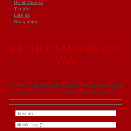
Dự án thực tế
Tin tức
Liên hệ
Đăng nhập
ĐẶT LỊCH LÀM VIỆC / TƯ
VẤN
Vui lòng nhập thông tin đặt lịch để được sắp xếp gặp
gỡ làm việc hoăc tư vấn mà không phải chờ đợi.