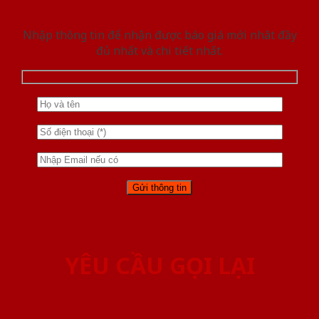
Nhập thông tin để nhận được báo giá mới nhât đầy
đủ nhất và chi tiết nhất.
YÊU CẦU GỌI LẠI