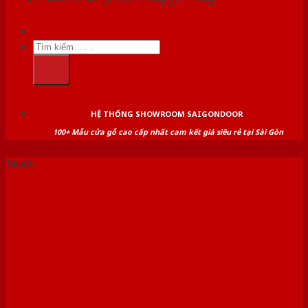
Tìm
kiếm:
HỆ THỐNG SHOWROOM SAIGONDOOR
100+ Mẫu cửa gỗ cao cấp nhất cam kết giá siêu rẻ tại Sài Gòn
Tin tức
180+ MẪU CỬA NHỰA ABS
HÀN QUỐC CHẤT LƯỢNG
TẠI CUAGOSAIGON