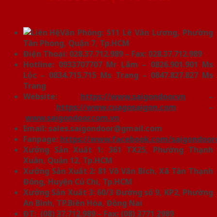
Văn Phòng: 511 Lê Văn Lương, Phường
Tân Phong, Quận 7, Tp.HCM
Điện Thoại: 028.37.712.989 – Fax: 028.37.712.989
Hotline: 0933707707 Mr Lãm – 0826.901.901 Ms
Lộc – 0834.715.715 Ms Trang – 0847.827.827 Ms
Trang
Website:
https://www.saigondoor.vn
–
https://www.cuagosaigon.com
–
www.saigondoor.com.vn
Email: sales.saigondoor@gmail.com
Fanpage:
https://www.facebook.com/saigondoo
Xưởng Sản Xuất 1: 361 TX25, Phường Thạnh
Xuân, Quận 12, Tp.HCM
Xưởng Sản Xuất 2: 81 Võ Văn Bích, Xã Tân Thạnh
Đông, Huyện Củ Chi, Tp.HCM
Xưởng Sản Xuất 3: 60/3 Đường số 9, KP2, Phường
An Bình, TP.Biên Hòa, Đồng Nai
ĐT: (08) 37.712.989 – Fax: (08) 3771 2989