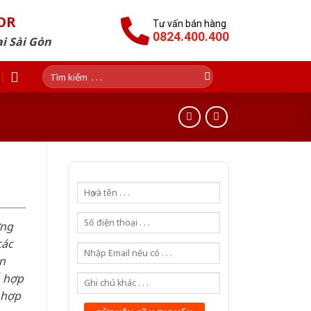
OR
Tư vấn bán hàng
0824.400.400
i Sài Gòn
Tìm
kiếm:
ơng
các
n
ỗ hợp
 hợp