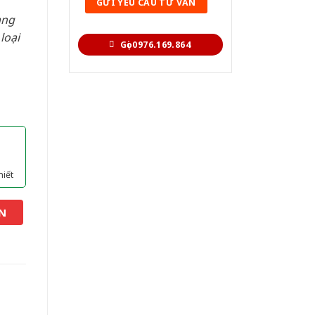
àng
loại
Gọi 0976.169.864
hiết
N