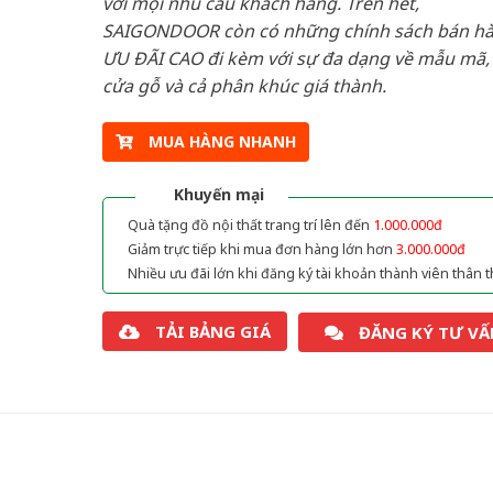
với mọi nhu cầu khách hàng. Trên hết,
SAIGONDOOR còn có những chính sách bán h
ƯU ĐÃI CAO đi kèm với sự đa dạng về mẫu mã, 
cửa gỗ và cả phân khúc giá thành.
MUA HÀNG NHANH
Khuyến mại
Quà tặng đồ nội thất trang trí lên đến
1.000.000đ
Giảm trực tiếp khi mua đơn hàng lớn hơn
3.000.000đ
Nhiều ưu đãi lớn khi đăng ký tài khoản thành viên thân t
TẢI BẢNG GIÁ
ĐĂNG KÝ TƯ VẤ