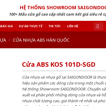
HỆ THỐNG SHOWROOM SAIGONDO
100+ Mẫu cửa gỗ cao cấp nhất cam kết giá siêu rẻ tạ
BÁO GIÁ
DỰ ÁN THỰC TẾ
TIN TỨC
LIÊN HỆ
HỰA
/
CỬA NHỰA ABS HÀN QUỐC
Cửa ABS KOS 101D-SGD
Cửa nhựa và nhựa gỗ tại SAIGONDOOR là thư
hiệu sản phẩm các dòng cửa trong một chuỗi 
hệ thống Showroom SAIGONDOOR. Chuyên sả
xuất và phân phối những dòng cửa nhựa và h
nhựa chất lượng cao, giá thành rẻ nhất và phù