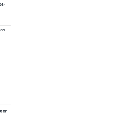
R4-
eer