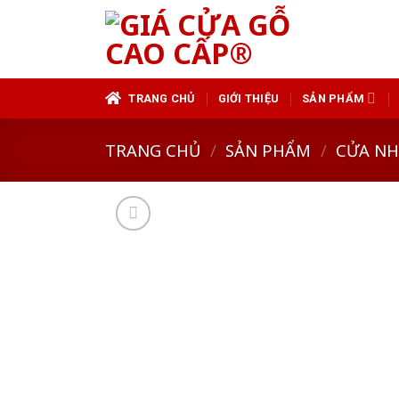
Skip
to
content
TRANG CHỦ
GIỚI THIỆU
SẢN PHẨM
TRANG CHỦ
/
SẢN PHẨM
/
CỬA N