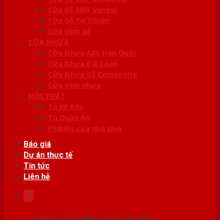
Cửa Gỗ MDF Veneer
Cửa Gỗ Tự Nhiên
Cửa vòm gỗ
CỬA NHỰA
Cửa Nhựa ABS Hàn Quốc
Cửa Nhựa Đài Loan
Cửa Nhựa Gỗ Composite
Cửa vòm nhựa
NỘI THẤT
Tủ Kệ Bếp
Tủ Quần Áo
Phụ kiện cửa nhà tắm
Báo giá
Dự án thực tế
Tin tức
Liên hệ
Chưa có sản phẩm trong giỏ hàng.