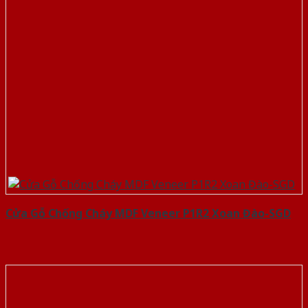
Cửa Gỗ Chống Cháy MDF Veneer P1R2 Xoan Đào-SGD