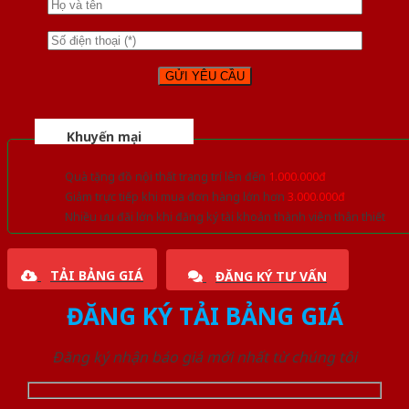
Khuyến mại
Quà tặng đồ nội thất trang trí lên đến
1.000.000đ
Giảm trực tiếp khi mua đơn hàng lớn hơn
3.000.000đ
Nhiều ưu đãi lớn khi đăng ký tài khoản thành viên thân thiết
TẢI BẢNG GIÁ
ĐĂNG KÝ TƯ VẤN
ĐĂNG KÝ TẢI BẢNG GIÁ
Đăng ký nhận báo giá mới nhất từ chúng tôi