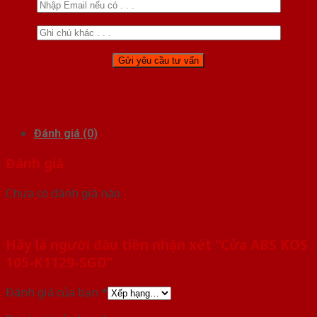
Đánh giá (0)
Đánh giá
Chưa có đánh giá nào.
Hãy là người đầu tiên nhận xét “Cửa ABS KOS
105-K1129-SGD”
Đánh giá của bạn
*