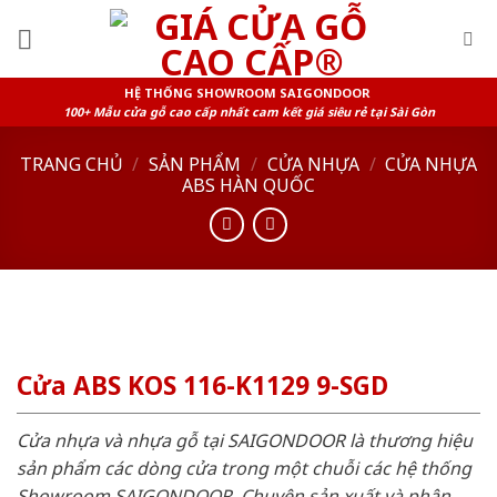
Skip
to
content
HỆ THỐNG SHOWROOM SAIGONDOOR
100+ Mẫu cửa gỗ cao cấp nhất cam kết giá siêu rẻ tại Sài Gòn
TRANG CHỦ
/
SẢN PHẨM
/
CỬA NHỰA
/
CỬA NHỰA
ABS HÀN QUỐC
Cửa ABS KOS 116-K1129 9-SGD
Cửa nhựa và nhựa gỗ tại SAIGONDOOR là thương hiệu
sản phẩm các dòng cửa trong một chuỗi các hệ thống
Showroom SAIGONDOOR. Chuyên sản xuất và phân