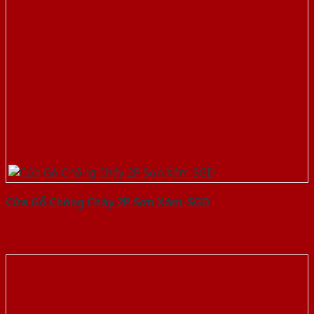
Cửa Gỗ Chống Cháy 2P Sơn Xám-SGD