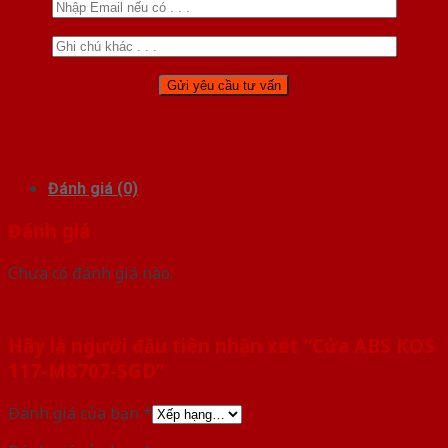
Đánh giá (0)
Đánh giá
Chưa có đánh giá nào.
Hãy là người đầu tiên nhận xét “Cửa ABS KOS
117-M8707-SGD”
Đánh giá của bạn
*