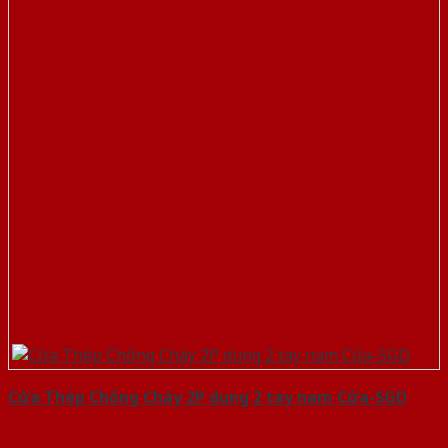
Cửa Thép Chống Cháy 2P dung 2 tay nam Cửa-SGD