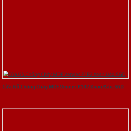
Cửa Gỗ Chống Cháy MDF Veneer P1R2 Xoan Đào-SGD