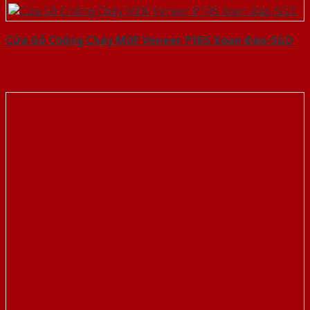
Cửa Gỗ Chống Cháy MDF Veneer P1R5 Xoan Đào-SGD