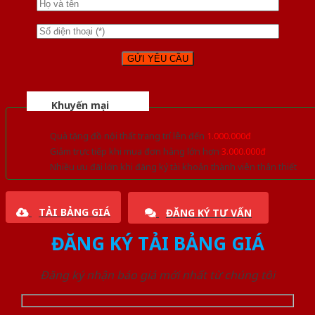
Khuyến mại
Quà tặng đồ nội thất trang trí lên đến
1.000.000đ
Giảm trực tiếp khi mua đơn hàng lớn hơn
3.000.000đ
Nhiều ưu đãi lớn khi đăng ký tài khoản thành viên thân thiết
TẢI BẢNG GIÁ
ĐĂNG KÝ TƯ VẤN
ĐĂNG KÝ TẢI BẢNG GIÁ
Đăng ký nhận báo giá mới nhất từ chúng tôi