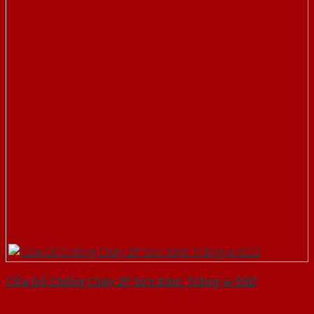
Cửa Gỗ Chống Cháy 2P Sơn Xám Trắng-a-SGD