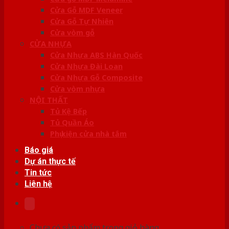
Cửa Gỗ MDF Veneer
Cửa Gỗ Tự Nhiên
Cửa vòm gỗ
CỬA NHỰA
Cửa Nhựa ABS Hàn Quốc
Cửa Nhựa Đài Loan
Cửa Nhựa Gỗ Composite
Cửa vòm nhựa
NỘI THẤT
Tủ Kệ Bếp
Tủ Quần Áo
Phụ kiện cửa nhà tắm
Báo giá
Dự án thực tế
Tin tức
Liên hệ
Chưa có sản phẩm trong giỏ hàng.