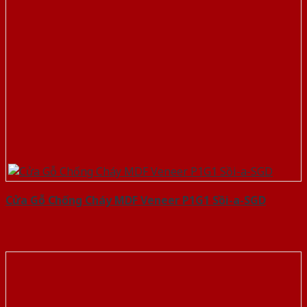
Cửa Gỗ Chống Cháy MDF Veneer P1G1 Sồi-a-SGD