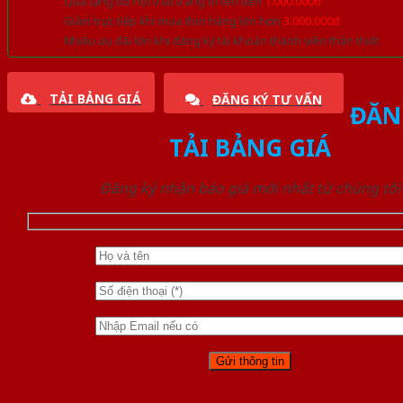
Quà tặng đồ nội thất trang trí lên đến
1.000.000đ
Giảm trực tiếp khi mua đơn hàng lớn hơn
3.000.000đ
Nhiều ưu đãi lớn khi đăng ký tài khoản thành viên thân thiết
TẢI BẢNG GIÁ
ĐĂNG KÝ TƯ VẤN
ĐĂN
TẢI BẢNG GIÁ
Đăng ký nhận báo giá mới nhất từ chúng tôi