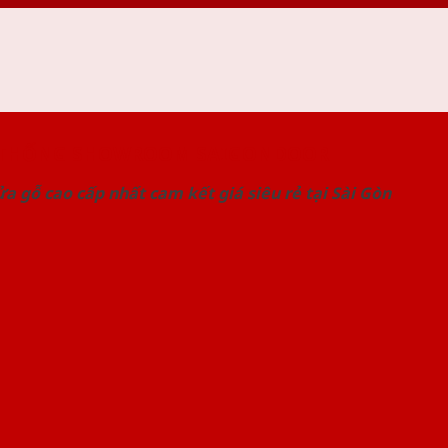
 THỐNG SHOWROOM SAIGONDOOR
a gỗ cao cấp nhất cam kết giá siêu rẻ tại Sài Gòn