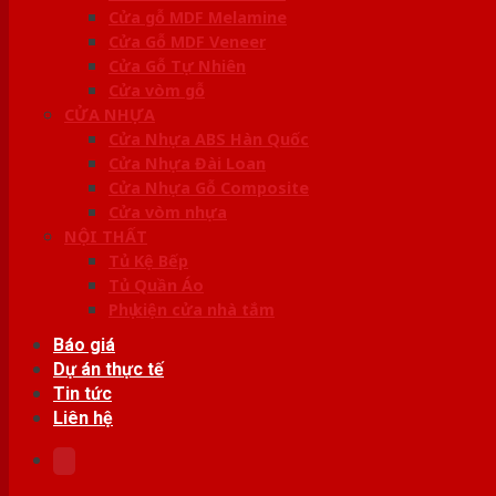
Cửa gỗ MDF Melamine
Cửa Gỗ MDF Veneer
Cửa Gỗ Tự Nhiên
Cửa vòm gỗ
CỬA NHỰA
Cửa Nhựa ABS Hàn Quốc
Cửa Nhựa Đài Loan
Cửa Nhựa Gỗ Composite
Cửa vòm nhựa
NỘI THẤT
Tủ Kệ Bếp
Tủ Quần Áo
Phụ kiện cửa nhà tắm
Báo giá
Dự án thực tế
Tin tức
Liên hệ