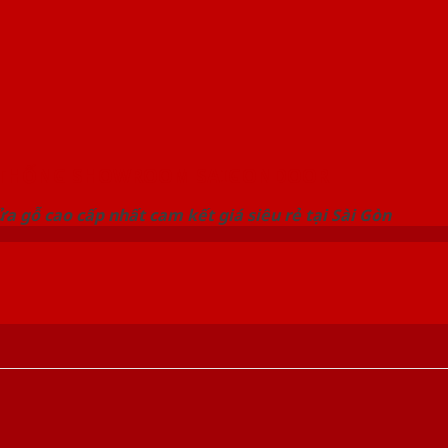
 THỐNG SHOWROOM SAIGONDOOR
a gỗ cao cấp nhất cam kết giá siêu rẻ tại Sài Gòn