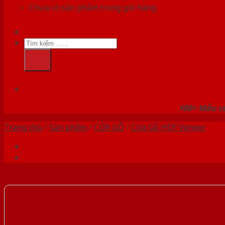
Chưa có sản phẩm trong giỏ hàng.
Tìm
kiếm:
HỆ
100+ Mẫu cử
Trang chủ
/
Sản phẩm
/
CỬA GỖ
/
Cửa Gỗ HDF Veneer