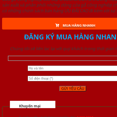
sản xuất và phân phối những dòng cửa gỗ công nghiệp ch
có những chính sách bán hàng ƯU ĐÃI CAO đi kèm với sự đ
MUA HÀNG NHANH
ĐĂNG KÝ MUA HÀNG NHAN
Chúng tôi sẽ liên lạc lại với quý khách trong thời gian
Khuyến mại