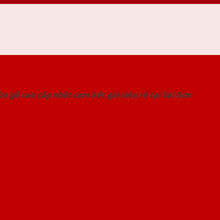
 THỐNG SHOWROOM SAIGONDOOR
a gỗ cao cấp nhất cam kết giá siêu rẻ tại Sài Gòn