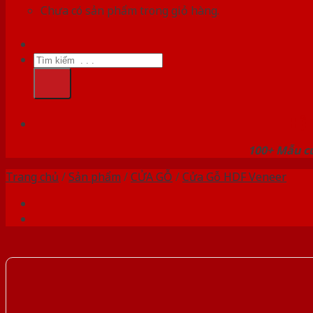
Chưa có sản phẩm trong giỏ hàng.
Tìm
kiếm:
HỆ
100+ Mẫu cử
Trang chủ
/
Sản phẩm
/
CỬA GỖ
/
Cửa Gỗ HDF Veneer