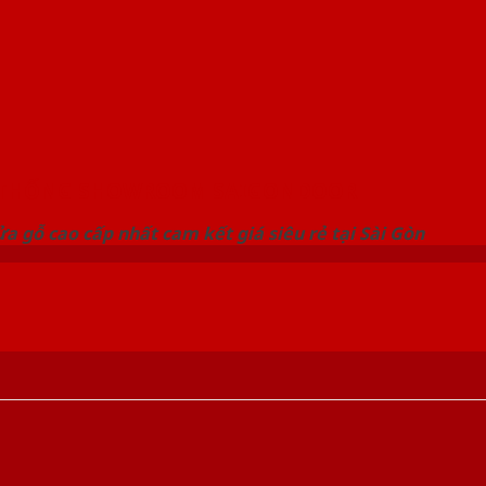
 THỐNG SHOWROOM SAIGONDOOR
a gỗ cao cấp nhất cam kết giá siêu rẻ tại Sài Gòn