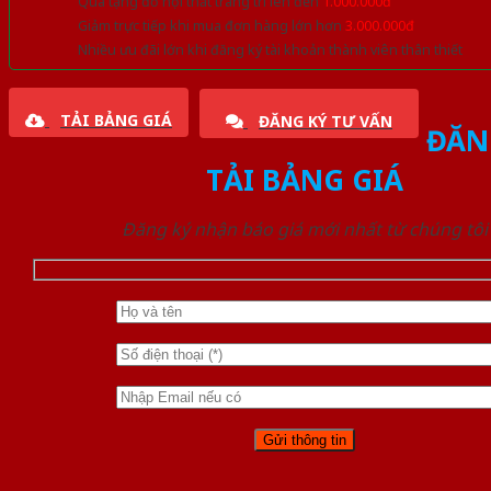
Quà tặng đồ nội thất trang trí lên đến
1.000.000đ
Giảm trực tiếp khi mua đơn hàng lớn hơn
3.000.000đ
Nhiều ưu đãi lớn khi đăng ký tài khoản thành viên thân thiết
TẢI BẢNG GIÁ
ĐĂNG KÝ TƯ VẤN
ĐĂN
TẢI BẢNG GIÁ
Đăng ký nhận báo giá mới nhất từ chúng tôi