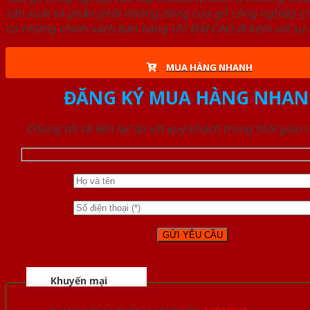
sản xuất và phân phối những dòng cửa gỗ công nghiệp ch
có những chính sách bán hàng ƯU ĐÃI CAO đi kèm với sự đ
MUA HÀNG NHANH
ĐĂNG KÝ MUA HÀNG NHAN
Chúng tôi sẽ liên lạc lại với quý khách trong thời gian
Khuyến mại