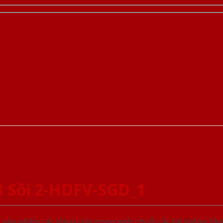
 Sồi 2-HDFV-SGD_1
u sản phẩm các dòng cửa trong một chuỗi các hệ thống 