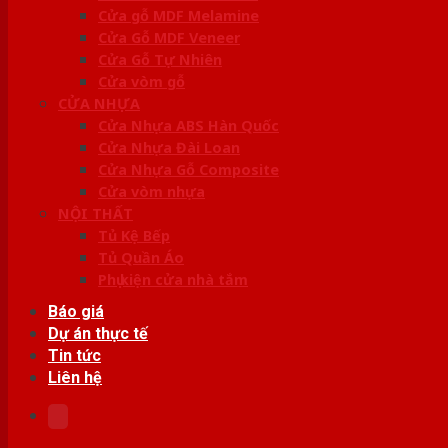
Cửa gỗ MDF Melamine
Cửa Gỗ MDF Veneer
Cửa Gỗ Tự Nhiên
Cửa vòm gỗ
CỬA NHỰA
Cửa Nhựa ABS Hàn Quốc
Cửa Nhựa Đài Loan
Cửa Nhựa Gỗ Composite
Cửa vòm nhựa
NỘI THẤT
Tủ Kệ Bếp
Tủ Quần Áo
Phụ kiện cửa nhà tắm
Báo giá
Dự án thực tế
Tin tức
Liên hệ