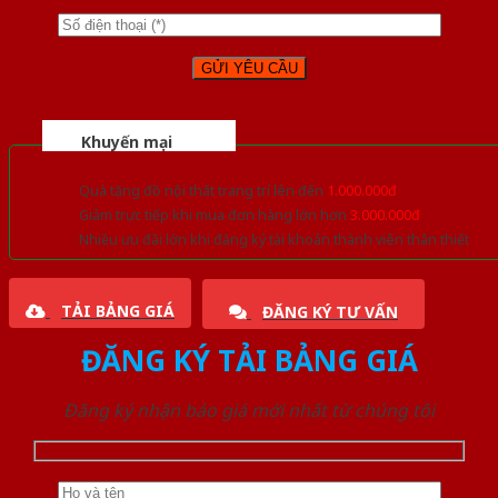
Khuyến mại
Quà tặng đồ nội thất trang trí lên đến
1.000.000đ
Giảm trực tiếp khi mua đơn hàng lớn hơn
3.000.000đ
Nhiều ưu đãi lớn khi đăng ký tài khoản thành viên thân thiết
TẢI BẢNG GIÁ
ĐĂNG KÝ TƯ VẤN
ĐĂNG KÝ TẢI BẢNG GIÁ
Đăng ký nhận báo giá mới nhất từ chúng tôi