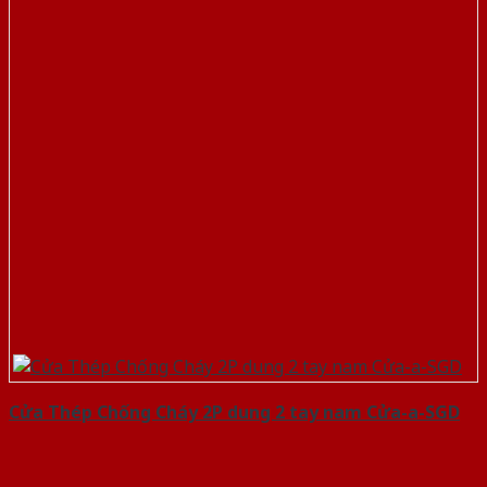
Cửa Thép Chống Cháy 2P dung 2 tay nam Cửa-a-SGD