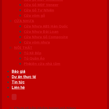
Cửa Gỗ MDF Veneer
Cửa Gỗ Tự Nhiên
Cửa vòm gỗ
CỬA NHỰA
Cửa Nhựa ABS Hàn Quốc
Cửa Nhựa Đài Loan
Cửa Nhựa Gỗ Composite
Cửa vòm nhựa
NỘI THẤT
Tủ Kệ Bếp
Tủ Quần Áo
Phụ kiện cửa nhà tắm
Báo giá
Dự án thực tế
Tin tức
Liên hệ
Chưa có sản phẩm trong giỏ hàng.