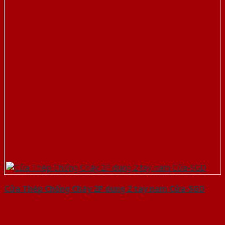
Cửa Thép Chống Cháy 2P dung 2 tay nam Cửa-SGD