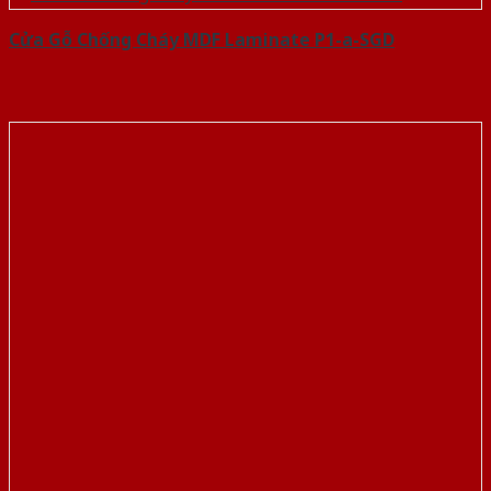
Cửa Gỗ Chống Cháy MDF Laminate P1-a-SGD