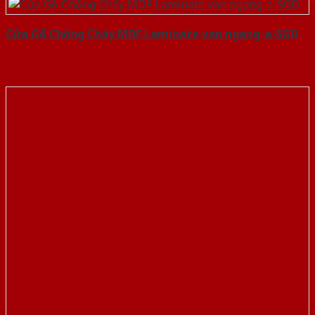
Cửa Gỗ Chống Cháy MDF Laminate van ngang-a-SGD