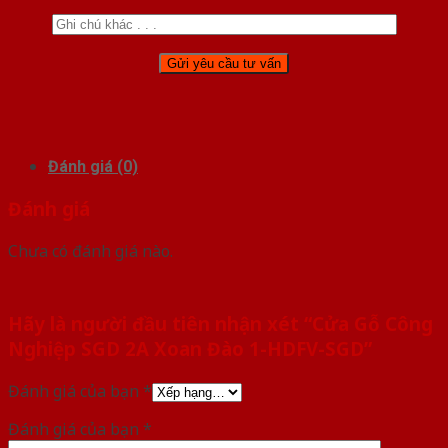
Đánh giá (0)
Đánh giá
Chưa có đánh giá nào.
Hãy là người đầu tiên nhận xét “Cửa Gỗ Công
Nghiệp SGD 2A Xoan Đào 1-HDFV-SGD”
Đánh giá của bạn
*
Đánh giá của bạn
*