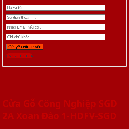
Gọi 0976.169.864
Cửa Gỗ Công Nghiệp SGD
2A Xoan Đào 1-HDFV-SGD