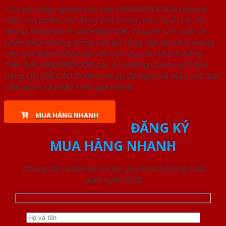
Cửa gỗ công nghiệp cao cấp SAIGONDOOR là thương
hiệu sản phẩm các dòng cửa trong một chuỗi các hệ
thống Showroom SAIGONDOOR. Chuyên sản xuất và
phân phối những dòng cửa gỗ công nghiệp chất lượng
cao, giá thành phù hợp với mọi nhu cầu khách hàng.
Trên hết, SAIGONDOOR còn có những chính sách bán
hàng ƯU ĐÃI CAO đi kèm với sự đa dạng về mẫu mã, loại
cửa gỗ và cả phân khúc giá thành.
MUA HÀNG NHANH
ĐĂNG KÝ
MUA HÀNG NHANH
Chúng tôi sẽ liên lạc lại với quý khách trong thời
gian ngắn nhất