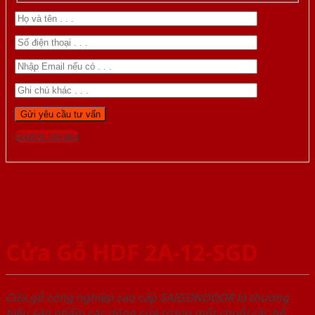
Gọi 0976.169.864
Cửa Gỗ HDF 2A-12-SGD
Cửa gỗ công nghiệp cao cấp SAIGONDOOR là thương
hiệu sản phẩm các dòng cửa trong một chuỗi các hệ