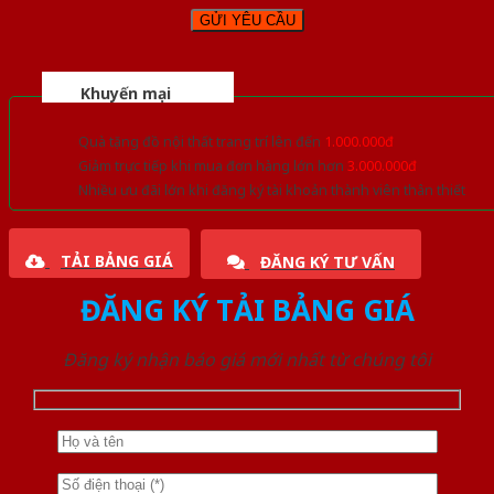
Khuyến mại
Quà tặng đồ nội thất trang trí lên đến
1.000.000đ
Giảm trực tiếp khi mua đơn hàng lớn hơn
3.000.000đ
Nhiều ưu đãi lớn khi đăng ký tài khoản thành viên thân thiết
TẢI BẢNG GIÁ
ĐĂNG KÝ TƯ VẤN
ĐĂNG KÝ TẢI BẢNG GIÁ
Đăng ký nhận báo giá mới nhất từ chúng tôi