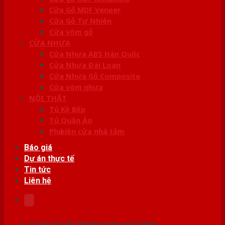
Cửa Gỗ MDF Veneer
Cửa Gỗ Tự Nhiên
Cửa vòm gỗ
CỬA NHỰA
Cửa Nhựa ABS Hàn Quốc
Cửa Nhựa Đài Loan
Cửa Nhựa Gỗ Composite
Cửa vòm nhựa
NỘI THẤT
Tủ Kệ Bếp
Tủ Quần Áo
Phụ kiện cửa nhà tắm
Báo giá
Dự án thực tế
Tin tức
Liên hệ
Chưa có sản phẩm trong giỏ hàng.