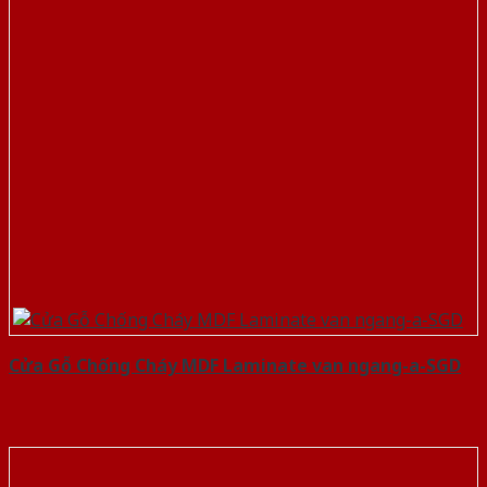
Cửa Gỗ Chống Cháy MDF Laminate van ngang-a-SGD