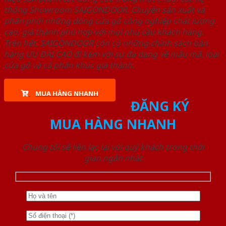
thống Showroom SAIGONDOOR. Chuyên sản xuất và
phân phối những dòng cửa gỗ công nghiệp chất lượng
cao, giá thành phù hợp với mọi nhu cầu khách hàng.
Trên hết, SAIGONDOOR còn có những chính sách bán
hàng ƯU ĐÃI CAO đi kèm với sự đa dạng về mẫu mã, loại
cửa gỗ và cả phân khúc giá thành.
MUA HÀNG NHANH
ĐĂNG KÝ
MUA HÀNG NHANH
Chúng tôi sẽ liên lạc lại với quý khách trong thời
gian ngắn nhất