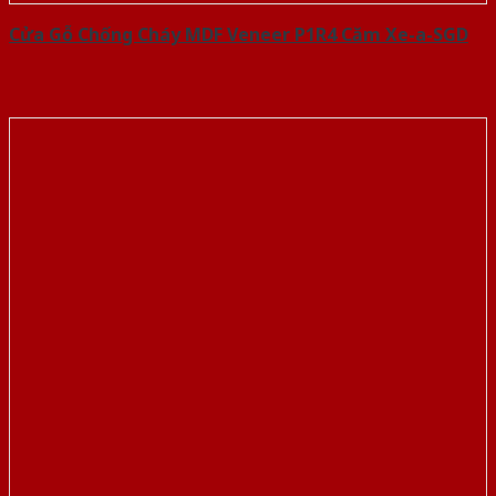
Cửa Gỗ Chống Cháy MDF Veneer P1R4 Căm Xe-a-SGD