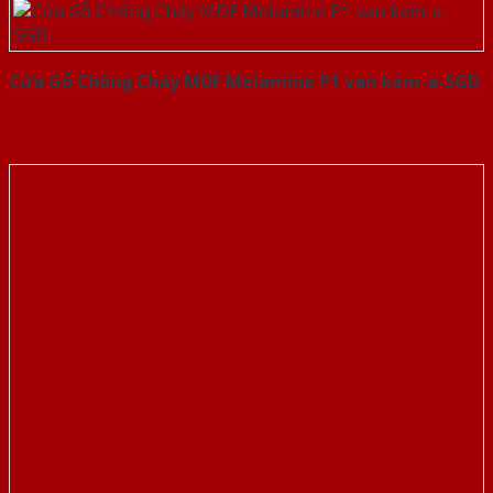
Cửa Gỗ Chống Cháy MDF Melamine P1 van kem-a-SGD