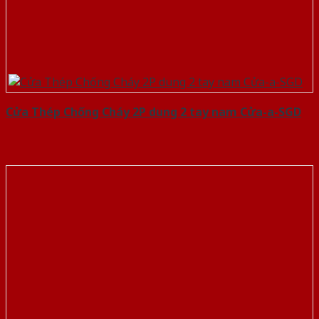
Cửa Thép Chống Cháy 2P dung 2 tay nam Cửa-a-SGD