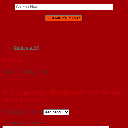
Đánh giá (0)
Đánh giá
Chưa có đánh giá nào.
Hãy là người đầu tiên nhận xét “Cửa Gỗ HDF
3A-C1-HDF-SGD”
Đánh giá của bạn
*
Đánh giá của bạn
*