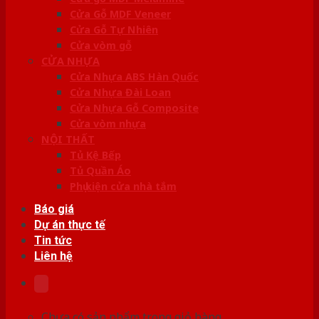
Cửa Gỗ MDF Veneer
Cửa Gỗ Tự Nhiên
Cửa vòm gỗ
CỬA NHỰA
Cửa Nhựa ABS Hàn Quốc
Cửa Nhựa Đài Loan
Cửa Nhựa Gỗ Composite
Cửa vòm nhựa
NỘI THẤT
Tủ Kệ Bếp
Tủ Quần Áo
Phụ kiện cửa nhà tắm
Báo giá
Dự án thực tế
Tin tức
Liên hệ
Chưa có sản phẩm trong giỏ hàng.