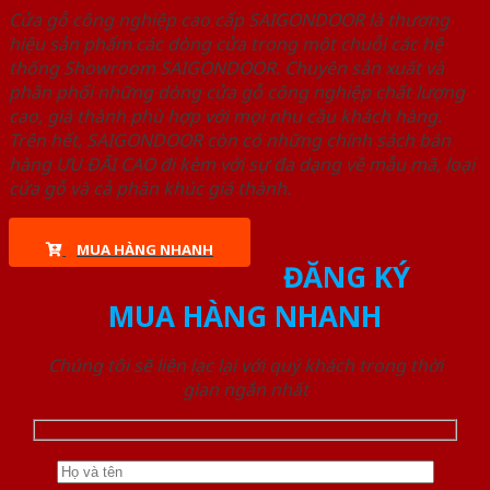
Cửa gỗ công nghiệp cao cấp SAIGONDOOR là thương
hiệu sản phẩm các dòng cửa trong một chuỗi các hệ
thống Showroom SAIGONDOOR. Chuyên sản xuất và
phân phối những dòng cửa gỗ công nghiệp chất lượng
cao, giá thành phù hợp với mọi nhu cầu khách hàng.
Trên hết, SAIGONDOOR còn có những chính sách bán
hàng ƯU ĐÃI CAO đi kèm với sự đa dạng về mẫu mã, loại
cửa gỗ và cả phân khúc giá thành.
MUA HÀNG NHANH
ĐĂNG KÝ
MUA HÀNG NHANH
Chúng tôi sẽ liên lạc lại với quý khách trong thời
gian ngắn nhất