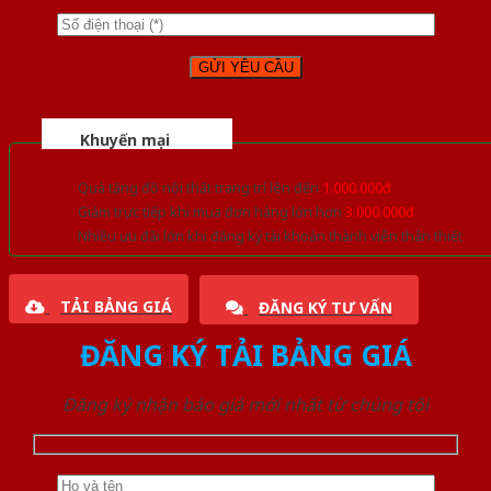
Khuyến mại
Quà tặng đồ nội thất trang trí lên đến
1.000.000đ
Giảm trực tiếp khi mua đơn hàng lớn hơn
3.000.000đ
Nhiều ưu đãi lớn khi đăng ký tài khoản thành viên thân thiết
TẢI BẢNG GIÁ
ĐĂNG KÝ TƯ VẤN
ĐĂNG KÝ TẢI BẢNG GIÁ
Đăng ký nhận báo giá mới nhất từ chúng tôi