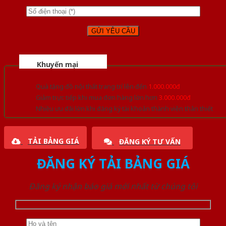
Khuyến mại
Quà tặng đồ nội thất trang trí lên đến
1.000.000đ
Giảm trực tiếp khi mua đơn hàng lớn hơn
3.000.000đ
Nhiều ưu đãi lớn khi đăng ký tài khoản thành viên thân thiết
TẢI BẢNG GIÁ
ĐĂNG KÝ TƯ VẤN
ĐĂNG KÝ TẢI BẢNG GIÁ
Đăng ký nhận báo giá mới nhất từ chúng tôi