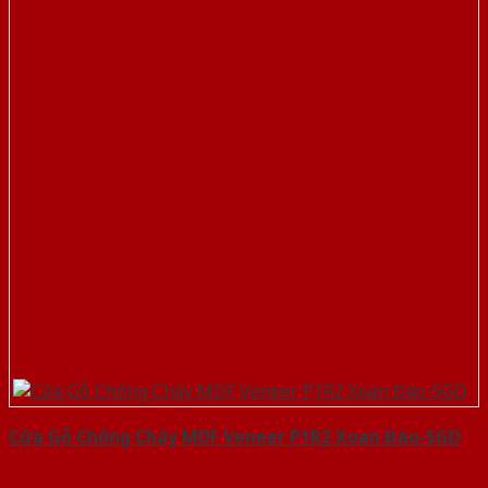
Cửa Gỗ Chống Cháy MDF Veneer P1R2 Xoan Đào-SGD