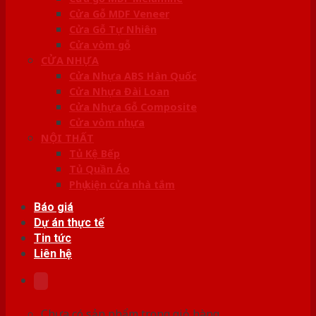
Cửa Gỗ MDF Veneer
Cửa Gỗ Tự Nhiên
Cửa vòm gỗ
CỬA NHỰA
Cửa Nhựa ABS Hàn Quốc
Cửa Nhựa Đài Loan
Cửa Nhựa Gỗ Composite
Cửa vòm nhựa
NỘI THẤT
Tủ Kệ Bếp
Tủ Quần Áo
Phụ kiện cửa nhà tắm
Báo giá
Dự án thực tế
Tin tức
Liên hệ
Chưa có sản phẩm trong giỏ hàng.