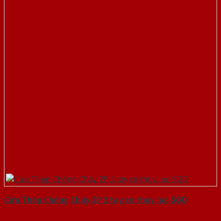
Cửa Thép Chống Cháy 2P 2 tay co thuy luc-SGD