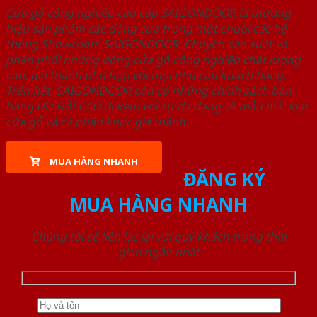
Cửa gỗ công nghiệp cao cấp SAIGONDOOR là thương
hiệu sản phẩm các dòng cửa trong một chuỗi các hệ
thống Showroom SAIGONDOOR. Chuyên sản xuất và
phân phối những dòng cửa gỗ công nghiệp chất lượng
cao, giá thành phù hợp với mọi nhu cầu khách hàng.
Trên hết, SAIGONDOOR còn có những chính sách bán
hàng ƯU ĐÃI CAO đi kèm với sự đa dạng về mẫu mã, loại
cửa gỗ và cả phân khúc giá thành.
MUA HÀNG NHANH
ĐĂNG KÝ
MUA HÀNG NHANH
Chúng tôi sẽ liên lạc lại với quý khách trong thời
gian ngắn nhất