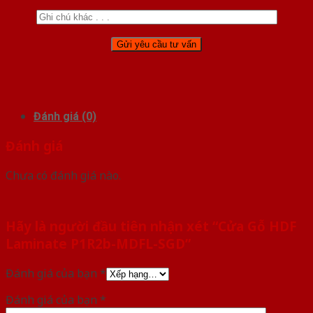
Đánh giá (0)
Đánh giá
Chưa có đánh giá nào.
Hãy là người đầu tiên nhận xét “Cửa Gỗ HDF
Laminate P1R2b-MDFL-SGD”
Đánh giá của bạn
*
Đánh giá của bạn
*