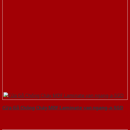
Cửa Gỗ Chống Cháy MDF Laminate van ngang-a-SGD