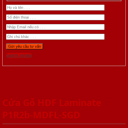
Gọi 0976.169.864
Cửa Gỗ HDF Laminate
P1R2b-MDFL-SGD