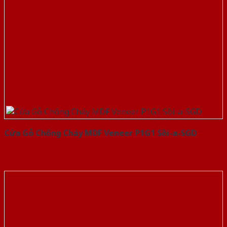
Cửa Gỗ Chống Cháy MDF Veneer P1G1 Sồi-a-SGD