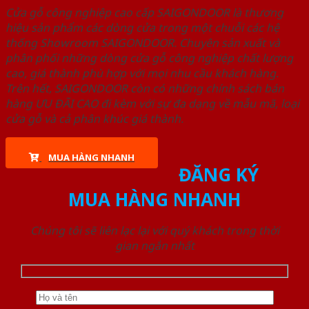
Cửa gỗ công nghiệp cao cấp SAIGONDOOR là thương
hiệu sản phẩm các dòng cửa trong một chuỗi các hệ
thống Showroom SAIGONDOOR. Chuyên sản xuất và
phân phối những dòng cửa gỗ công nghiệp chất lượng
cao, giá thành phù hợp với mọi nhu cầu khách hàng.
Trên hết, SAIGONDOOR còn có những chính sách bán
hàng ƯU ĐÃI CAO đi kèm với sự đa dạng về mẫu mã, loại
cửa gỗ và cả phân khúc giá thành.
MUA HÀNG NHANH
ĐĂNG KÝ
MUA HÀNG NHANH
Chúng tôi sẽ liên lạc lại với quý khách trong thời
gian ngắn nhất