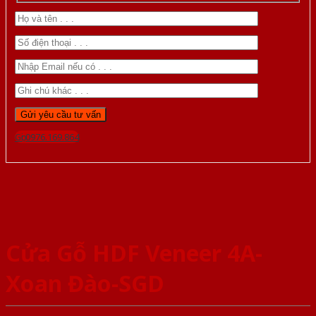
Gọi 0976.169.864
Cửa Gỗ HDF Veneer 4A-
Xoan Đào-SGD