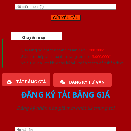
Khuyến mại
Quà tặng đồ nội thất trang trí lên đến
1.000.000đ
Giảm trực tiếp khi mua đơn hàng lớn hơn
3.000.000đ
Nhiều ưu đãi lớn khi đăng ký tài khoản thành viên thân thiết
TẢI BẢNG GIÁ
ĐĂNG KÝ TƯ VẤN
ĐĂNG KÝ TẢI BẢNG GIÁ
Đăng ký nhận báo giá mới nhất từ chúng tôi