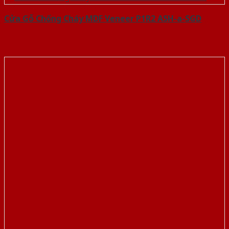
Cửa Gỗ Chống Cháy MDF Veneer P1R2 ASH-a-SGD