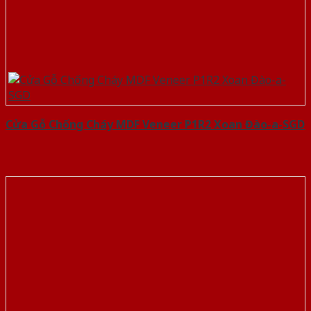
Cửa Gỗ Chống Cháy MDF Veneer P1R2 Xoan Đào-a-SGD