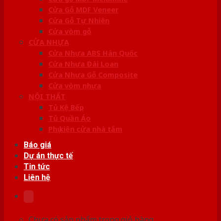
Cửa Gỗ MDF Veneer
Cửa Gỗ Tự Nhiên
Cửa vòm gỗ
CỬA NHỰA
Cửa Nhựa ABS Hàn Quốc
Cửa Nhựa Đài Loan
Cửa Nhựa Gỗ Composite
Cửa vòm nhựa
NỘI THẤT
Tủ Kệ Bếp
Tủ Quần Áo
Phụ kiện cửa nhà tắm
Báo giá
Dự án thực tế
Tin tức
Liên hệ
Chưa có sản phẩm trong giỏ hàng.