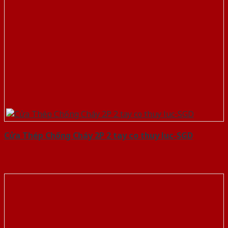
Cửa Thép Chống Cháy 2P 2 tay co thuy luc-SGD