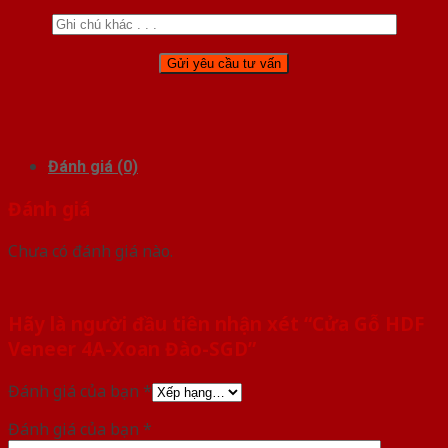
Đánh giá (0)
Đánh giá
Chưa có đánh giá nào.
Hãy là người đầu tiên nhận xét “Cửa Gỗ HDF
Veneer 4A-Xoan Đào-SGD”
Đánh giá của bạn
*
Đánh giá của bạn
*