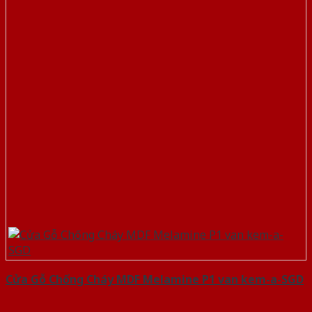
Cửa Gỗ Chống Cháy MDF Melamine P1 van kem-a-SGD