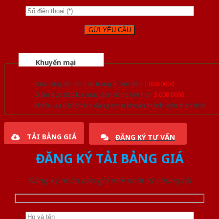
Khuyến mại
Quà tặng đồ nội thất trang trí lên đến
1.000.000đ
Giảm trực tiếp khi mua đơn hàng lớn hơn
3.000.000đ
Nhiều ưu đãi lớn khi đăng ký tài khoản thành viên thân thiết
TẢI BẢNG GIÁ
ĐĂNG KÝ TƯ VẤN
ĐĂNG KÝ TẢI BẢNG GIÁ
Đăng ký nhận báo giá mới nhất từ chúng tôi