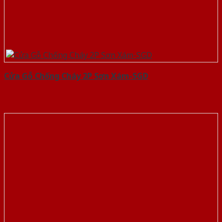
Cửa Gỗ Chống Cháy 2P Sơn Xám-SGD