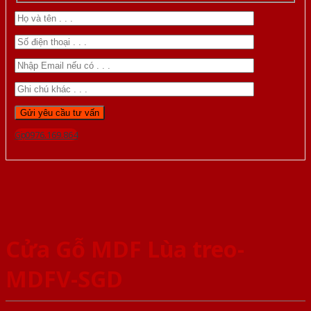
Gọi 0976.169.864
Cửa Gỗ MDF Lùa treo-
MDFV-SGD