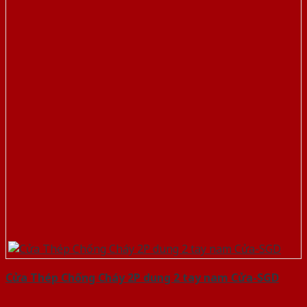
Cửa Thép Chống Cháy 2P dung 2 tay nam Cửa-SGD