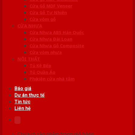
Cửa Gỗ MDF Veneer
Cửa Gỗ Tự Nhiên
Cửa vòm gỗ
CỬA NHỰA
Cửa Nhựa ABS Hàn Quốc
Cửa Nhựa Đài Loan
Cửa Nhựa Gỗ Composite
Cửa vòm nhựa
NỘI THẤT
Tủ Kệ Bếp
Tủ Quần Áo
Phụ kiện cửa nhà tắm
Báo giá
Dự án thực tế
Tin tức
Liên hệ
Chưa có sản phẩm trong giỏ hàng.