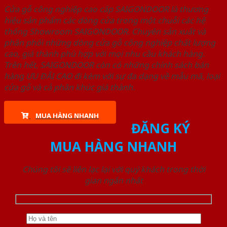
Cửa gỗ công nghiệp cao cấp SAIGONDOOR là thương
hiệu sản phẩm các dòng cửa trong một chuỗi các hệ
thống Showroom SAIGONDOOR. Chuyên sản xuất và
phân phối những dòng cửa gỗ công nghiệp chất lượng
cao, giá thành phù hợp với mọi nhu cầu khách hàng.
Trên hết, SAIGONDOOR còn có những chính sách bán
hàng ƯU ĐÃI CAO đi kèm với sự đa dạng về mẫu mã, loại
cửa gỗ và cả phân khúc giá thành.
MUA HÀNG NHANH
ĐĂNG KÝ
MUA HÀNG NHANH
Chúng tôi sẽ liên lạc lại với quý khách trong thời
gian ngắn nhất