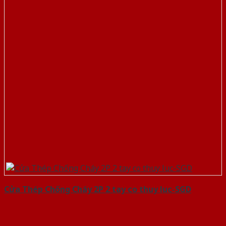
Cửa Thép Chống Cháy 2P 2 tay co thuy luc-SGD