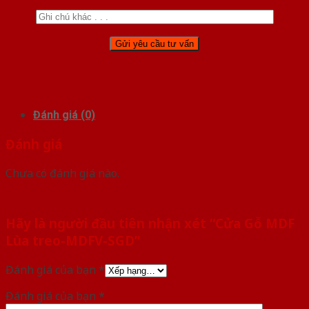
Đánh giá (0)
Đánh giá
Chưa có đánh giá nào.
Hãy là người đầu tiên nhận xét “Cửa Gỗ MDF
Lùa treo-MDFV-SGD”
Đánh giá của bạn
*
Đánh giá của bạn
*