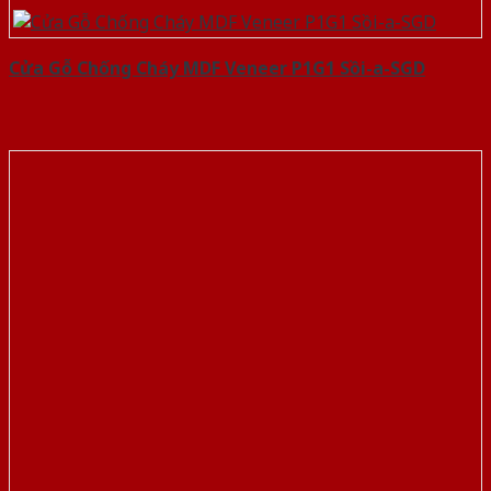
Cửa Gỗ Chống Cháy MDF Veneer P1G1 Sồi-a-SGD