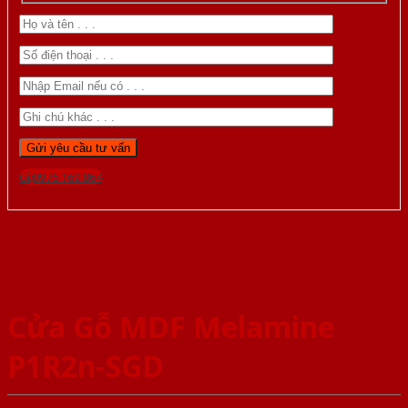
Gọi 0976.169.864
Cửa Gỗ MDF Melamine
P1R2n-SGD