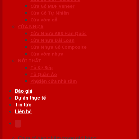
Cửa Gỗ MDF Veneer
Cửa Gỗ Tự Nhiên
Cửa vòm gỗ
CỬA NHỰA
Cửa Nhựa ABS Hàn Quốc
Cửa Nhựa Đài Loan
Cửa Nhựa Gỗ Composite
Cửa vòm nhựa
NỘI THẤT
Tủ Kệ Bếp
Tủ Quần Áo
Phụ kiện cửa nhà tắm
Báo giá
Dự án thực tế
Tin tức
Liên hệ
Chưa có sản phẩm trong giỏ hàng.