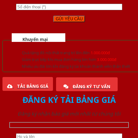
Khuyến mại
Quà tặng đồ nội thất trang trí lên đến
1.000.000đ
Giảm trực tiếp khi mua đơn hàng lớn hơn
3.000.000đ
Nhiều ưu đãi lớn khi đăng ký tài khoản thành viên thân thiết
TẢI BẢNG GIÁ
ĐĂNG KÝ TƯ VẤN
ĐĂNG KÝ TẢI BẢNG GIÁ
Đăng ký nhận báo giá mới nhất từ chúng tôi