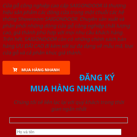
Cửa gỗ công nghiệp cao cấp SAIGONDOOR là thương
hiệu sản phẩm các dòng cửa trong một chuỗi các hệ
thống Showroom SAIGONDOOR. Chuyên sản xuất và
phân phối những dòng cửa gỗ công nghiệp chất lượng
cao, giá thành phù hợp với mọi nhu cầu khách hàng.
Trên hết, SAIGONDOOR còn có những chính sách bán
hàng ƯU ĐÃI CAO đi kèm với sự đa dạng về mẫu mã, loại
cửa gỗ và cả phân khúc giá thành.
MUA HÀNG NHANH
ĐĂNG KÝ
MUA HÀNG NHANH
Chúng tôi sẽ liên lạc lại với quý khách trong thời
gian ngắn nhất