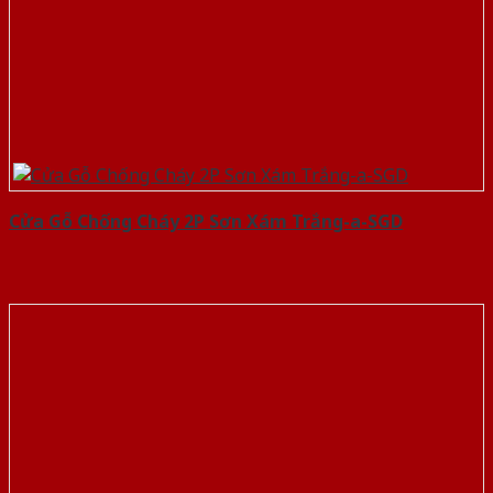
Cửa Gỗ Chống Cháy 2P Sơn Xám Trắng-a-SGD