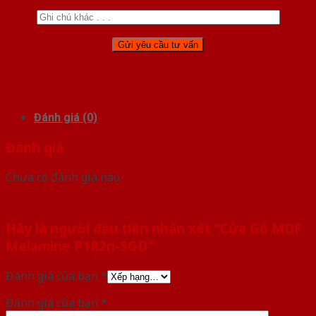
Đánh giá (0)
Đánh giá
Chưa có đánh giá nào.
Hãy là người đầu tiên nhận xét “Cửa Gỗ MDF
Melamine P1R2n-SGD”
Đánh giá của bạn
*
Đánh giá của bạn
*