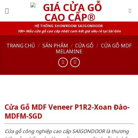
Skip
to
content
HỆ THỐNG SHOWROOM SAIGONDOOR
100+ Mẫu cửa gỗ cao cấp nhất cam kết giá siêu rẻ tại Sài Gòn
TRANG CHỦ
/
SẢN PHẨM
/
CỬA GỖ
/
CỬA GỖ MDF
MELAMINE
Cửa Gỗ MDF Veneer P1R2-Xoan Đào-
MDFM-SGD
Cửa gỗ công nghiệp cao cấp SAIGONDOOR là thương