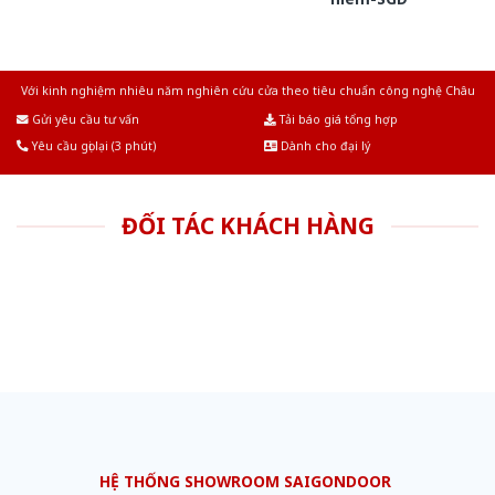
Với kinh nghiệm nhiêu năm nghiên cứu cửa theo tiêu chuẩn công nghệ Châu
Âu.Chúng tôi tự tin là nhà sản xuất & cung cấp hàng đầu tại Việt Nam!
Gửi yêu cầu tư vấn
Tải báo giá tổng hợp
Yêu cầu gọi lại (3 phút)
Dành cho đại lý
ĐỐI TÁC KHÁCH HÀNG
HỆ THỐNG SHOWROOM SAIGONDOOR