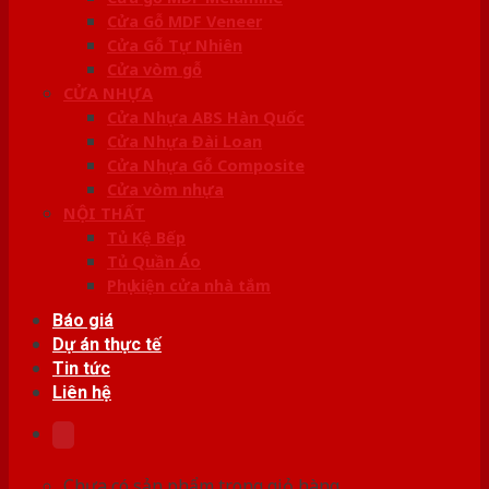
Cửa Gỗ MDF Veneer
Cửa Gỗ Tự Nhiên
Cửa vòm gỗ
CỬA NHỰA
Cửa Nhựa ABS Hàn Quốc
Cửa Nhựa Đài Loan
Cửa Nhựa Gỗ Composite
Cửa vòm nhựa
NỘI THẤT
Tủ Kệ Bếp
Tủ Quần Áo
Phụ kiện cửa nhà tắm
Báo giá
Dự án thực tế
Tin tức
Liên hệ
Chưa có sản phẩm trong giỏ hàng.