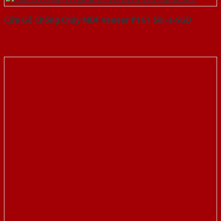
Cửa Gỗ Chống Cháy MDF Veneer P1G1 Sồi-a-SGD