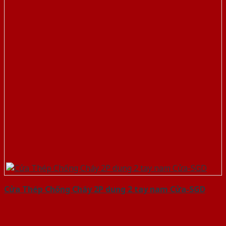
Cửa Thép Chống Cháy 2P dung 2 tay nam Cửa-SGD