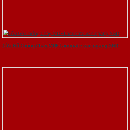
Cửa Gỗ Chống Cháy MDF Laminate van ngang-SGD