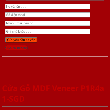
Gọi 0976.169.864
Cửa Gỗ MDF Veneer P1R4a
1-SGD