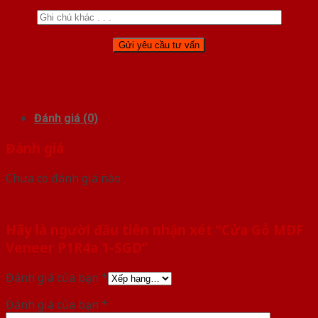
Đánh giá (0)
Đánh giá
Chưa có đánh giá nào.
Hãy là người đầu tiên nhận xét “Cửa Gỗ MDF
Veneer P1R4a 1-SGD”
Đánh giá của bạn
*
Đánh giá của bạn
*