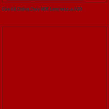
Cửa Gỗ Chống Cháy MDF Laminate-a-SGD