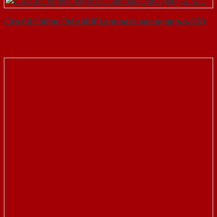
Cửa Gỗ Chống Cháy MDF Laminate van ngang-a-SGD