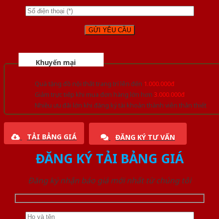
Khuyến mại
Quà tặng đồ nội thất trang trí lên đến
1.000.000đ
Giảm trực tiếp khi mua đơn hàng lớn hơn
3.000.000đ
Nhiều ưu đãi lớn khi đăng ký tài khoản thành viên thân thiết
TẢI BẢNG GIÁ
ĐĂNG KÝ TƯ VẤN
ĐĂNG KÝ TẢI BẢNG GIÁ
Đăng ký nhận báo giá mới nhất từ chúng tôi