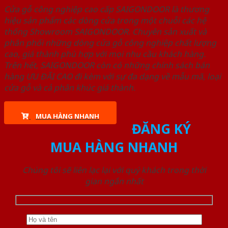
Cửa gỗ công nghiệp cao cấp SAIGONDOOR là thương
hiệu sản phẩm các dòng cửa trong một chuỗi các hệ
thống Showroom SAIGONDOOR. Chuyên sản xuất và
phân phối những dòng cửa gỗ công nghiệp chất lượng
cao, giá thành phù hợp với mọi nhu cầu khách hàng.
Trên hết, SAIGONDOOR còn có những chính sách bán
hàng ƯU ĐÃI CAO đi kèm với sự đa dạng về mẫu mã, loại
cửa gỗ và cả phân khúc giá thành.
MUA HÀNG NHANH
ĐĂNG KÝ
MUA HÀNG NHANH
Chúng tôi sẽ liên lạc lại với quý khách trong thời
gian ngắn nhất