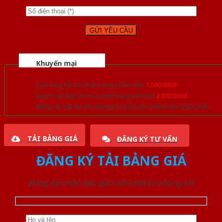
Khuyến mại
Quà tặng đồ nội thất trang trí lên đến
1.000.000đ
Giảm trực tiếp khi mua đơn hàng lớn hơn
3.000.000đ
Nhiều ưu đãi lớn khi đăng ký tài khoản thành viên thân thiết
TẢI BẢNG GIÁ
ĐĂNG KÝ TƯ VẤN
ĐĂNG KÝ TẢI BẢNG GIÁ
Đăng ký nhận báo giá mới nhất từ chúng tôi