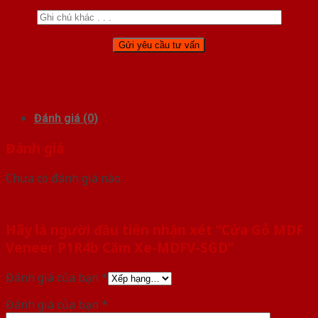
Đánh giá (0)
Đánh giá
Chưa có đánh giá nào.
Hãy là người đầu tiên nhận xét “Cửa Gỗ MDF
Veneer P1R4b Căm Xe-MDFV-SGD”
Đánh giá của bạn
*
Đánh giá của bạn
*