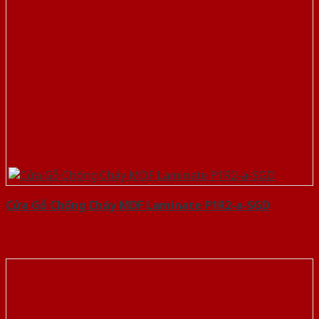
Cửa Gỗ Chống Cháy MDF Laminate P1R2-a-SGD