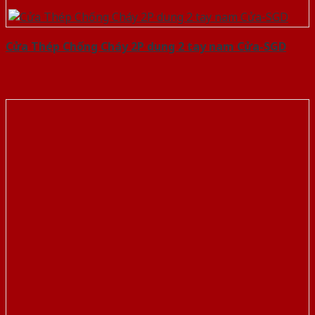
Cửa Thép Chống Cháy 2P dung 2 tay nam Cửa-SGD