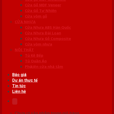
Cửa Gỗ MDF Veneer
Cửa Gỗ Tự Nhiên
Cửa vòm gỗ
CỬA NHỰA
Cửa Nhựa ABS Hàn Quốc
Cửa Nhựa Đài Loan
Cửa Nhựa Gỗ Composite
Cửa vòm nhựa
NỘI THẤT
Tủ Kệ Bếp
Tủ Quần Áo
Phụ kiện cửa nhà tắm
Báo giá
Dự án thực tế
Tin tức
Liên hệ
Chưa có sản phẩm trong giỏ hàng.