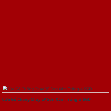
Cửa Gỗ Chống Cháy 2P Sơn Xám Trắng-a-SGD