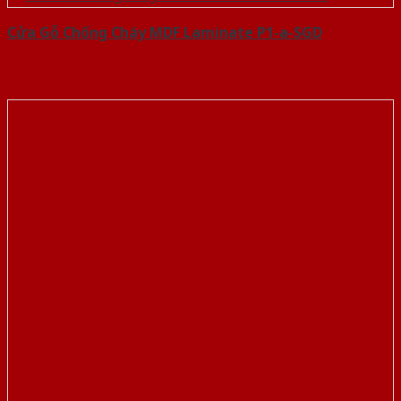
Cửa Gỗ Chống Cháy MDF Laminate P1-a-SGD