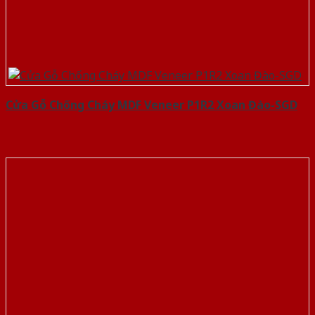
Cửa Gỗ Chống Cháy MDF Veneer P1R2 Xoan Đào-SGD