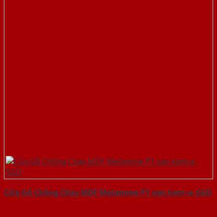
Cửa Gỗ Chống Cháy MDF Melamine P1 van kem-a-SGD