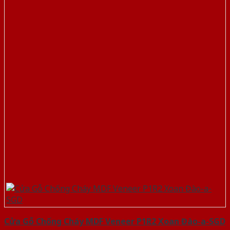
Cửa Gỗ Chống Cháy MDF Veneer P1R2 Xoan Đào-a-SGD