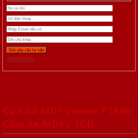
Gọi 0976.169.864
Cửa Gỗ MDF Veneer P1R4b
Căm Xe-MDFV-SGD