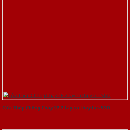
Cửa Thép Chống Cháy 2P 2 tay co thuy luc-SGD