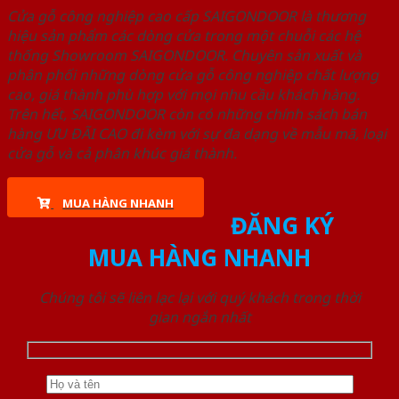
Cửa gỗ công nghiệp cao cấp SAIGONDOOR là thương
hiệu sản phẩm các dòng cửa trong một chuỗi các hệ
thống Showroom SAIGONDOOR. Chuyên sản xuất và
phân phối những dòng cửa gỗ công nghiệp chất lượng
cao, giá thành phù hợp với mọi nhu cầu khách hàng.
Trên hết, SAIGONDOOR còn có những chính sách bán
hàng ƯU ĐÃI CAO đi kèm với sự đa dạng về mẫu mã, loại
cửa gỗ và cả phân khúc giá thành.
MUA HÀNG NHANH
ĐĂNG KÝ
MUA HÀNG NHANH
Chúng tôi sẽ liên lạc lại với quý khách trong thời
gian ngắn nhất