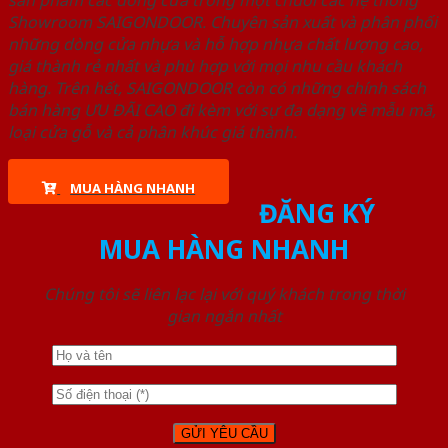
sản phẩm các dòng cửa trong một chuỗi các hệ thống
Showroom SAIGONDOOR. Chuyên sản xuất và phân phối
những dòng cửa nhựa và hỗ hợp nhựa chất lượng cao,
giá thành rẻ nhất và phù hợp với mọi nhu cầu khách
hàng. Trên hết, SAIGONDOOR còn có những chính sách
bán hàng ƯU ĐÃI CAO đi kèm với sự đa dạng về mẫu mã,
loại cửa gỗ và cả phân khúc giá thành.
MUA HÀNG NHANH
ĐĂNG KÝ
MUA HÀNG NHANH
Chúng tôi sẽ liên lạc lại với quý khách trong thời
gian ngắn nhất