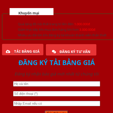
Khuyến mại
Quà tặng đồ nội thất trang trí lên đến
1.000.000đ
Giảm trực tiếp khi mua đơn hàng lớn hơn
3.000.000đ
Nhiều ưu đãi lớn khi đăng ký tài khoản thành viên thân thiết
TẢI BẢNG GIÁ
ĐĂNG KÝ TƯ VẤN
ĐĂNG KÝ TẢI BẢNG GIÁ
Đăng ký nhận báo giá mới nhất từ chúng tôi