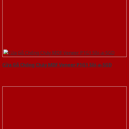
Cửa Gỗ Chống Cháy MDF Veneer P1G1 Sồi-a-SGD