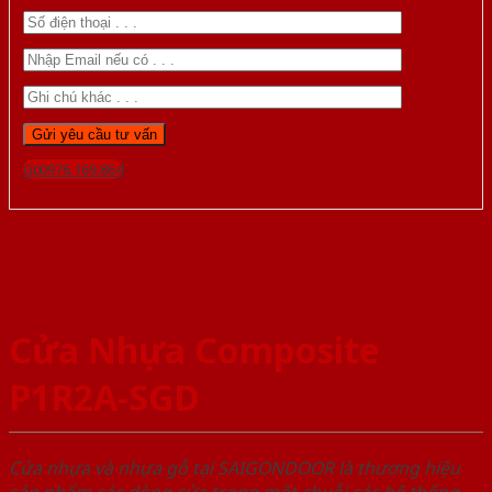
Gọi 0976.169.864
Cửa Nhựa Composite
P1R2A-SGD
Cửa nhựa và nhựa gỗ tại SAIGONDOOR là thương hiệu