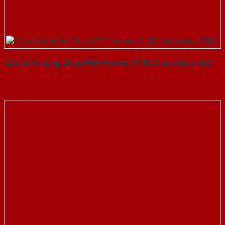
Cửa Gỗ Chống Cháy MDF Veneer P1R2 Xoan Đào-SGD