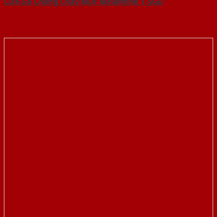
Cửa Gỗ Chống Cháy MDF Melamine 1-SGD