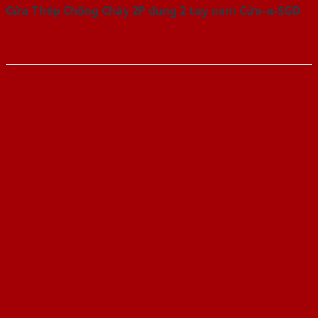
Cửa Thép Chống Cháy 2P dung 2 tay nam Cửa-a-SGD