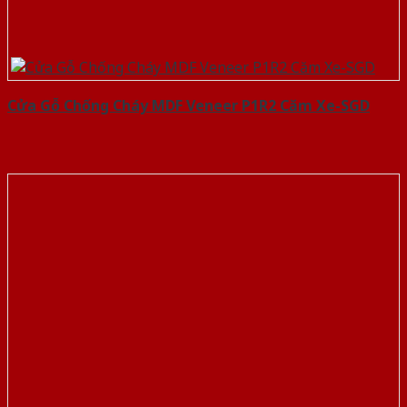
Cửa Gỗ Chống Cháy MDF Veneer P1R2 Căm Xe-SGD