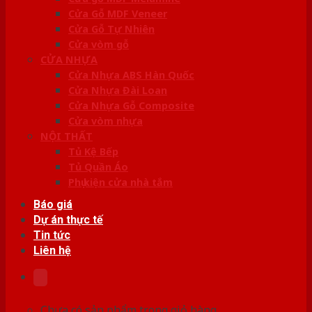
Cửa Gỗ MDF Veneer
Cửa Gỗ Tự Nhiên
Cửa vòm gỗ
CỬA NHỰA
Cửa Nhựa ABS Hàn Quốc
Cửa Nhựa Đài Loan
Cửa Nhựa Gỗ Composite
Cửa vòm nhựa
NỘI THẤT
Tủ Kệ Bếp
Tủ Quần Áo
Phụ kiện cửa nhà tắm
Báo giá
Dự án thực tế
Tin tức
Liên hệ
Chưa có sản phẩm trong giỏ hàng.