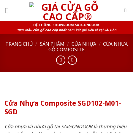
Skip
to
content
HỆ THỐNG SHOWROOM SAIGONDOOR
100+ Mẫu cửa gỗ cao cấp nhất cam kết giá siêu rẻ tại Sài Gòn
TRANG CHỦ
/
SẢN PHẨM
/
CỬA NHỰA
/
CỬA NHỰA
GỖ COMPOSITE
Cửa Nhựa Composite SGD102-M01-
SGD
Cửa nhựa và nhựa gỗ tại SAIGONDOOR là thương hiệu