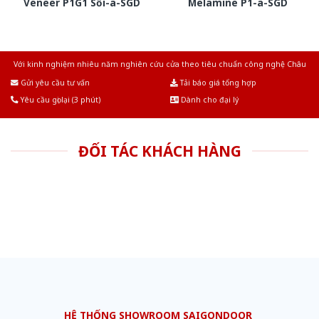
Veneer P1G1 Sồi-a-SGD
Melamine P1-a-SGD
Với kinh nghiệm nhiêu năm nghiên cứu cửa theo tiêu chuẩn công nghệ Châu
Âu.Chúng tôi tự tin là nhà sản xuất & cung cấp hàng đầu tại Việt Nam!
Gửi yêu cầu tư vấn
Tải báo giá tổng hợp
Yêu cầu gọi lại (3 phút)
Dành cho đại lý
ĐỐI TÁC KHÁCH HÀNG
HỆ THỐNG SHOWROOM SAIGONDOOR