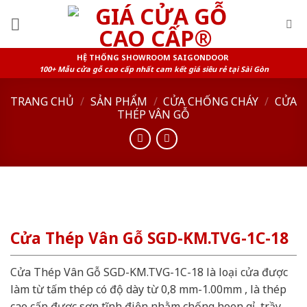
Skip
to
content
HỆ THỐNG SHOWROOM SAIGONDOOR
100+ Mẫu cửa gỗ cao cấp nhất cam kết giá siêu rẻ tại Sài Gòn
TRANG CHỦ
/
SẢN PHẨM
/
CỬA CHỐNG CHÁY
/
CỬA
THÉP VÂN GỖ
Cửa Thép Vân Gỗ SGD-KM.TVG-1C-18
Cửa Thép Vân Gỗ SGD-KM.TVG-1C-18 là loại cửa được
làm từ tấm thép có độ dày từ 0,8 mm-1.00mm , là thép
cao cấp được sơn tĩnh điện nhằm chống hoen gỉ, trầy