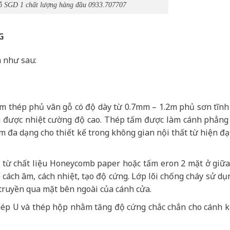
ỗ
SGD 1 chất lượng hàng đầu 0933.707707
G
 như sau:
ấm thép phủ vân gỗ có độ dày từ 0.7mm – 1.2m phủ sơn tĩnh
hịu được nhiệt cường độ cao. Thép tấm được làm cánh phẳng
 đa dạng cho thiết kế trong không gian nội thất từ hiện đạ
ạo từ chất liệu Honeycomb paper hoặc tấm eron 2 mặt ở giữ
cách âm, cách nhiệt, tạo độ cứng. Lớp lõi chống cháy sử dụ
truyền qua mặt bên ngoài của cánh cửa.
ép U và thép hộp nhằm tăng độ cứng chắc chắn cho cánh 