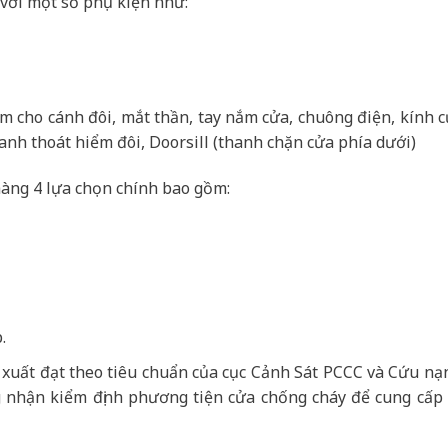
với một số phụ kiện như:
âm cho cánh đôi, mắt thần, tay nắm cửa, chuông điện, kính 
anh thoát hiểm đôi, Doorsill (thanh chặn cửa phía dưới)
àng 4 lựa chọn chính bao gồm:
.
 xuất đạt theo tiêu chuẩn của cục Cảnh Sát PCCC và Cứu nạ
 nhận kiểm định phương tiện cửa chống cháy để cung cấp r