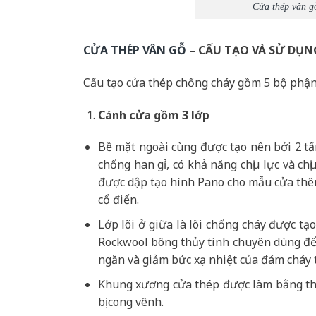
Cửa thép vân g
CỬA THÉP VÂN GỖ
– CẤU TẠO VÀ SỬ DỤN
Cấu tạo cửa thép chống cháy gồm 5 bộ phận
Cánh cửa
gồm 3 lớp
Bề mặt ngoài cùng được tạo nên bởi 2 t
chống han gỉ, có khả năng chịu lực và c
được dập tạo hình Pano cho mẫu cửa thêm
cổ điển.
Lớp lõi ở giữa là lõi chống cháy được t
Rockwool bông thủy tinh chuyên dùng để 
ngăn và giảm bức xạ nhiệt của đám cháy 
Khung xương cửa thép được làm bằng th
bị cong vênh.