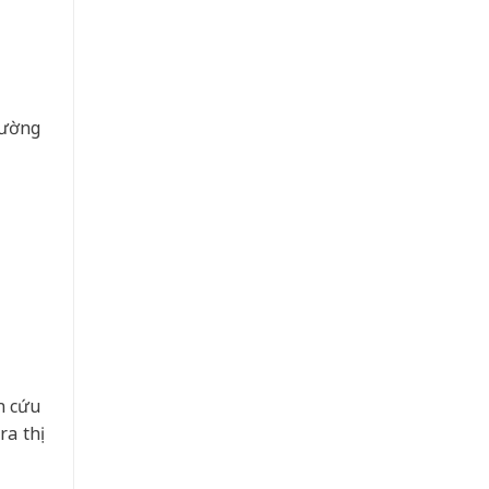
cường
n cứu
a thị