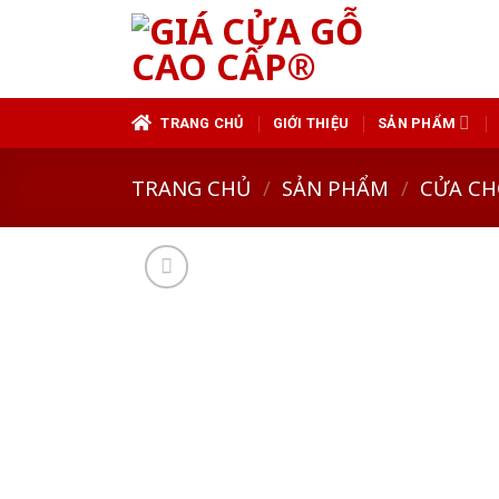
Skip
to
content
TRANG CHỦ
GIỚI THIỆU
SẢN PHẨM
TRANG CHỦ
/
SẢN PHẨM
/
CỬA CH