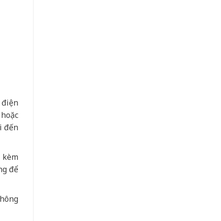
 điện
 hoặc
i đến
a kèm
ng để
không