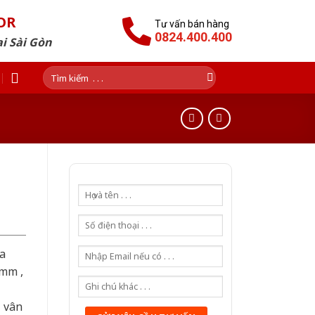
OR
Tư vấn bán hàng
0824.400.400
i Sài Gòn
Tìm
kiếm:
a
0mm ,
ả vân