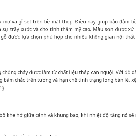
u mỡ và gỉ sét trên bề mặt thép. Điều này giúp bảo đảm b
h sự trầy xước và cho tính thẩm mỹ cao. Màu sơn được xử l
 gỗ được lựa chọn phù hợp cho nhiều không gian nội thất 
chống cháy được làm từ chất liệu thép cán nguội. Với độ d
ng bám chắc trên tường và hạn chế tình trạng lỏng bản lề, xệ
ng.
n bộ khe hở giữa cánh và khung bao, khi nhiệt độ tăng nó sẽ 