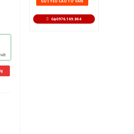
Gọi 0976.169.864
hiết
N