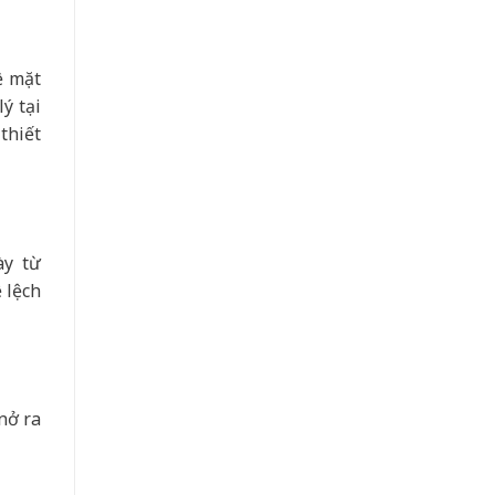
ề mặt
ý tại
thiết
ày từ
 lệch
nở ra