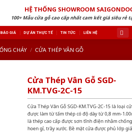
HỆ THỐNG SHOWROOM SAIGONDO
100+ Mẫu cửa gỗ cao cấp nhất cam kết giá siêu rẻ tạ
BÁO GIÁ
DỰ ÁN THỰC TẾ
TIN TỨC
LIÊN HỆ
ỐNG CHÁY
/
CỬA THÉP VÂN GỖ
Cửa Thép Vân Gỗ SGD-
KM.TVG-2C-15
Cửa Thép Vân Gỗ SGD-KM.TVG-2C-15 là loại cử
được làm từ tấm thép có độ dày từ 0,8 mm-1.0
là thép cao cấp được sơn tĩnh điện nhằm chống
hoen gỉ, trầy xước. Bề mặt cửa được phủ lớp gi