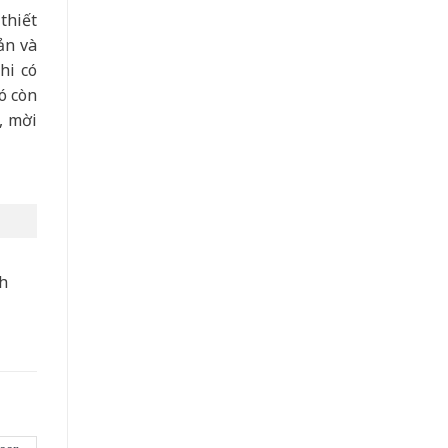
thiết
ản và
hi có
ó còn
, mời
nh