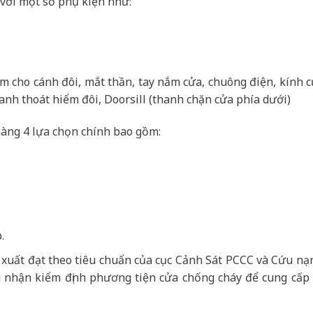
với một số phụ kiện như:
âm cho cánh đôi, mắt thần, tay nắm cửa, chuông điện, kính 
anh thoát hiểm đôi, Doorsill (thanh chặn cửa phía dưới)
àng 4 lựa chọn chính bao gồm:
.
 xuất đạt theo tiêu chuẩn của cục Cảnh Sát PCCC và Cứu nạ
 nhận kiểm định phương tiện cửa chống cháy để cung cấp r