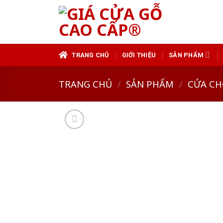
Skip
to
content
TRANG CHỦ
GIỚI THIỆU
SẢN PHẨM
TRANG CHỦ
/
SẢN PHẨM
/
CỬA CH