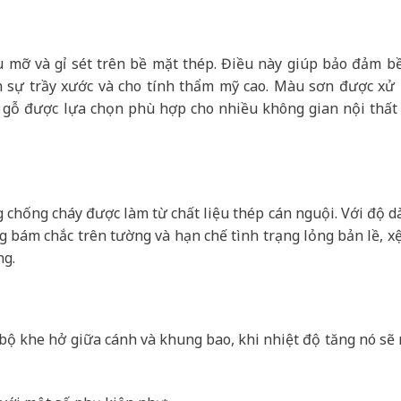
u mỡ và gỉ sét trên bề mặt thép. Điều này giúp bảo đảm b
h sự trầy xước và cho tính thẩm mỹ cao. Màu sơn được xử l
 gỗ được lựa chọn phù hợp cho nhiều không gian nội thất 
chống cháy được làm từ chất liệu thép cán nguội. Với độ d
ng bám chắc trên tường và hạn chế tình trạng lỏng bản lề, xệ
ng.
n bộ khe hở giữa cánh và khung bao, khi nhiệt độ tăng nó sẽ 