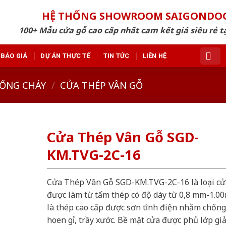
HỆ THỐNG SHOWROOM SAIGONDO
100+ Mẫu cửa gỗ cao cấp nhất cam kết giá siêu rẻ tạ
BÁO GIÁ
DỰ ÁN THỰC TẾ
TIN TỨC
LIÊN HỆ
ỐNG CHÁY
/
CỬA THÉP VÂN GỖ
Cửa Thép Vân Gỗ SGD-
KM.TVG-2C-16
Cửa Thép Vân Gỗ SGD-KM.TVG-2C-16 là loại cử
được làm từ tấm thép có độ dày từ 0,8 mm-1.0
là thép cao cấp được sơn tĩnh điện nhằm chống
hoen gỉ, trầy xước. Bề mặt cửa được phủ lớp gi