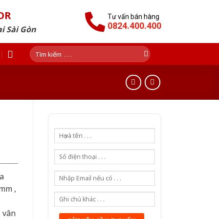
OR
Tư vấn bán hàng
0824.400.400
i Sài Gòn
Tìm
kiếm:
a
0mm ,
ả vân