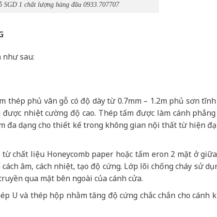
ỗ
SGD 1 chất lượng hàng đầu 0933.707707
G
 như sau:
ấm thép phủ vân gỗ có độ dày từ 0.7mm – 1.2m phủ sơn tĩnh
hịu được nhiệt cường độ cao. Thép tấm được làm cánh phẳng
 đa dạng cho thiết kế trong không gian nội thất từ hiện đạ
ạo từ chất liệu Honeycomb paper hoặc tấm eron 2 mặt ở giữ
cách âm, cách nhiệt, tạo độ cứng. Lớp lõi chống cháy sử dụ
truyền qua mặt bên ngoài của cánh cửa.
ép U và thép hộp nhằm tăng độ cứng chắc chắn cho cánh 