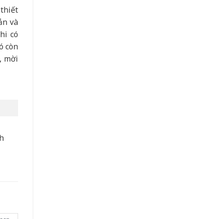
thiết
ản và
hi có
ó còn
, mời
nh