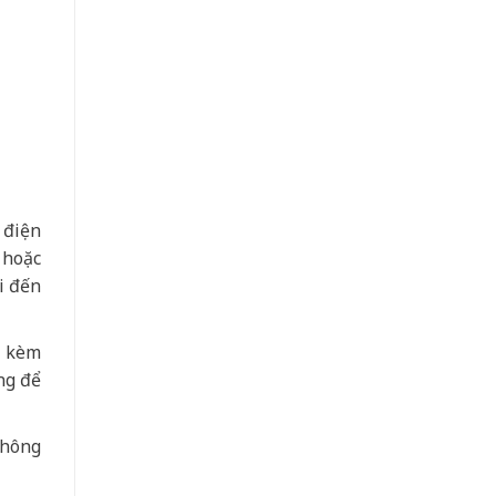
 điện
 hoặc
i đến
a kèm
ng để
không