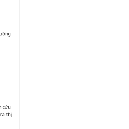
cường
n cứu
a thị