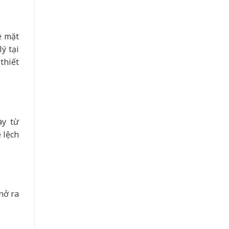
ề mặt
ý tại
thiết
ày từ
 lệch
nở ra