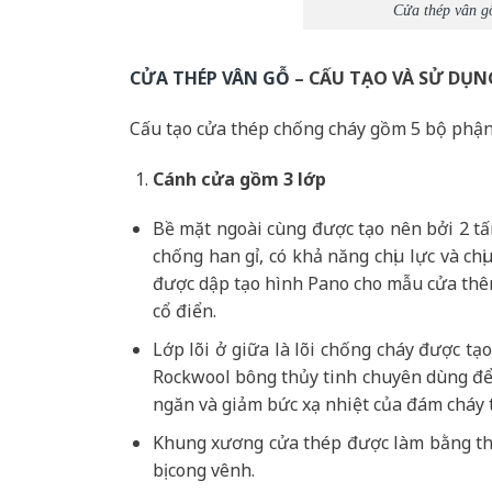
Cửa thép vân g
CỬA THÉP VÂN GỖ
– CẤU TẠO VÀ SỬ DỤN
Cấu tạo cửa thép chống cháy gồm 5 bộ phận
Cánh cửa
gồm 3 lớp
Bề mặt ngoài cùng được tạo nên bởi 2 t
chống han gỉ, có khả năng chịu lực và c
được dập tạo hình Pano cho mẫu cửa thêm
cổ điển.
Lớp lõi ở giữa là lõi chống cháy được t
Rockwool bông thủy tinh chuyên dùng để 
ngăn và giảm bức xạ nhiệt của đám cháy 
Khung xương cửa thép được làm bằng th
bị cong vênh.