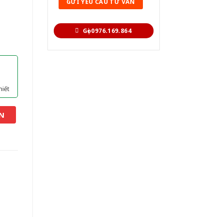
Gọi 0976.169.864
hiết
N