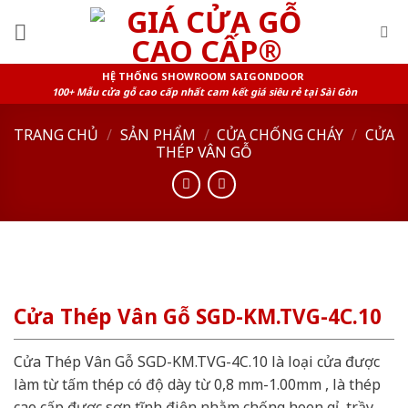
Skip
to
content
HỆ THỐNG SHOWROOM SAIGONDOOR
100+ Mẫu cửa gỗ cao cấp nhất cam kết giá siêu rẻ tại Sài Gòn
TRANG CHỦ
/
SẢN PHẨM
/
CỬA CHỐNG CHÁY
/
CỬA
THÉP VÂN GỖ
Cửa Thép Vân Gỗ SGD-KM.TVG-4C.10
Cửa Thép Vân Gỗ SGD-KM.TVG-4C.10 là loại cửa được
làm từ tấm thép có độ dày từ 0,8 mm-1.00mm , là thép
cao cấp được sơn tĩnh điện nhằm chống hoen gỉ, trầy