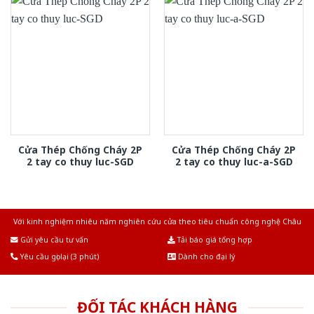
Cửa Thép Chống Cháy 2P
Cửa Thép Chống Cháy 2P
2 tay co thuy luc-SGD
2 tay co thuy luc-a-SGD
Với kinh nghiệm nhiêu năm nghiên cứu cửa theo tiêu chuẩn công nghệ Châu
Âu.Chúng tôi tự tin là nhà sản xuất & cung cấp hàng đầu tại Việt Nam!
Gửi yêu cầu tư vấn
Tải báo giá tổng hợp
Yêu cầu gọi lại (3 phút)
Dành cho đại lý
ĐỐI TÁC KHÁCH HÀNG