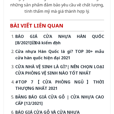
những sản phẩm đảm bảo yêu cầu về chất lượng,
tính thẩm mỹ mà giá thành hợp lý.
BÀI VIẾT LIÊN QUAN
BÁO GIÁ CỬA NHỰA HÀN QUỐC
[8/2021]☑️Đã kiểm định
Cửa nhựa Hàn Quốc là gì? TOP 30+ mẫu
cửa hàn quốc hiện đại 2021
CỬA NHÀ VỆ SINH LÀ GÌ?| NÊN CHỌN LOẠI
CỬA PHÒNG VỆ SINH NÀO TỐT NHẤT
#TOP 7【CỬA PHÒNG NGỦ】THỜI
THƯỢNG NHẤT 2021
BẢNG BÁO GIÁ CỬA GỖ | CỬA NHỰA CAO
CẤP [12/2021]
BÁO GIÁ CỬA GỖ VÀ CỬA NHỰA