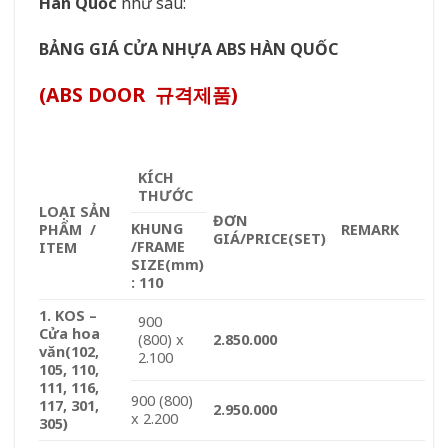
Hàn Quốc
như sau:
BẢNG GIÁ CỬA NHỰA ABS HÀN QUỐC
(ABS DOOR 규격제품)
KÍCH
THƯỚC
LOẠI SẢN
ĐƠN
KHUNG
PHẨM /
REMARK
GIÁ/PRICE
(SET)
/FRAME
ITEM
SIZE(mm)
: 110
1. KOS –
900
Cửa hoa
(800) x
2.850.000
văn
(102,
2.100
105, 110,
111, 116,
900 (800)
117, 301,
2.950.000
x 2.200
305)