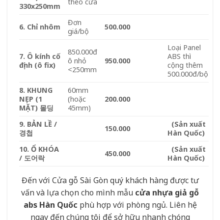
theo cửa
330x250mm
Đơn
6. Chỉ nhôm
500.000
giá/bộ
Loại Panel
850.000đ
7. Ô kính cố
ABS thì
ô nhỏ
950.000
định (ô fix)
cộng thêm
<250mm
500.000đ/bộ
8. KHUNG
60mm
NẸP (1
(hoặc
200.000
MẶT) 몰딩
45mm)
9. BẢN LỀ /
(Sản xuất
150.000
경첩
Hàn Quốc)
10. Ổ KHÓA
(Sản xuất
450.000
/ 도어락
Hàn Quốc)
Đến với Cửa gỗ Sài Gòn quý khách hàng được tư
vấn và lựa chọn cho mình mẫu
cửa nhựa giả gỗ
abs Hàn Quốc
phù hợp với phòng ngủ. Liên hệ
ngay đến chúng tôi để sở hữu nhanh chóng