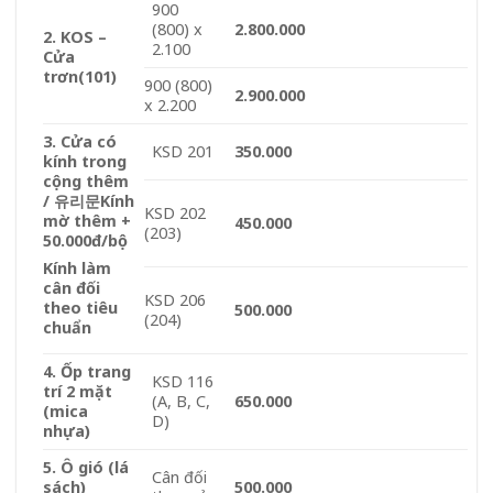
900
(800) x
2.800.000
2. KOS –
2.100
Cửa
trơn
(101)
900 (800)
2.900.000
x 2.200
3. Cửa có
KSD 201
350.000
kính trong
cộng thêm
/ 유리문
Kính
KSD 202
mờ thêm +
450.000
(203)
50.000đ/bộ
Kính làm
cân đối
KSD 206
theo tiêu
500.000
(204)
chuẩn
4. Ốp trang
KSD 116
trí 2 mặt
(A, B, C,
650.000
(mica
D)
nhựa)
5. Ô gió (lá
Cân đối
sách)
500.000