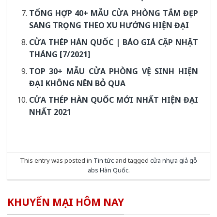
TỔNG HỢP 40+ MẪU CỬA PHÒNG TẮM ĐẸP
SANG TRỌNG THEO XU HƯỚNG HIỆN ĐẠI
CỬA THÉP HÀN QUỐC | BÁO GIÁ CẬP NHẬT
THÁNG [7/2021]
TOP 30+ MẪU CỬA PHÒNG VỆ SINH HIỆN
ĐẠI KHÔNG NÊN BỎ QUA
CỬA THÉP HÀN QUỐC MỚI NHẤT HIỆN ĐẠI
NHẤT 2021
This entry was posted in
Tin tức
and tagged
cửa nhựa giả gỗ
abs Hàn Quốc
.
KHUYẾN MẠI HÔM NAY