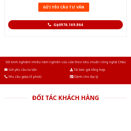
Gọi 0976.169.864
Với kinh nghiệm nhiêu năm nghiên cứu cửa theo tiêu chuẩn công nghệ Châu
Âu.Chúng tôi tự tin là nhà sản xuất & cung cấp hàng đầu tại Việt Nam!
Gửi yêu cầu tư vấn
Tải báo giá tổng hợp
Yêu cầu gọi lại (3 phút)
Dành cho đại lý
ĐỐI TÁC KHÁCH HÀNG