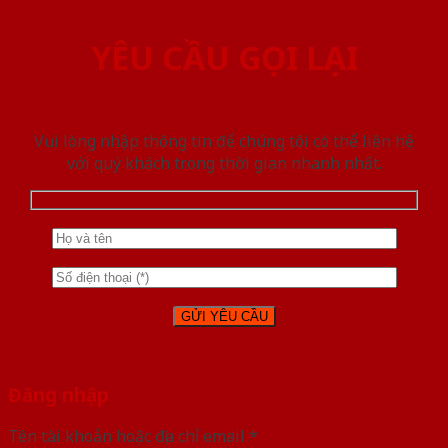
YÊU CẦU GỌI LẠI
Vui lòng nhập thông tin để chúng tôi có thể liên hệ
với quý khách trong thời gian nhanh nhất.
Đăng nhập
Tên tài khoản hoặc địa chỉ email
*