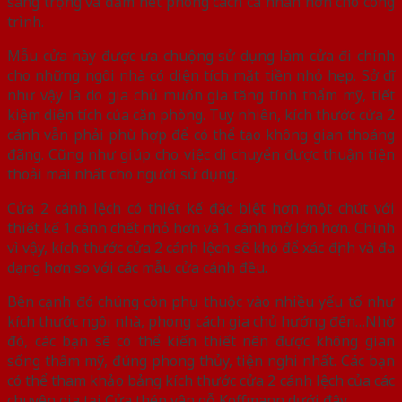
sang trọng và đậm nét phong cách cá nhân hơn cho công
trình.
Mẫu cửa này được ưa chuộng sử dụng làm cửa đi chính
cho những ngôi nhà có diện tích mặt tiền nhỏ hẹp. Sở dĩ
như vậy là do gia chủ muốn gia tăng tính thẩm mỹ, tiết
kiệm diện tích của căn phòng. Tuy nhiên, kích thước cửa 2
cánh vẫn phải phù hợp để có thể tạo không gian thoáng
đãng. Cũng như giúp cho việc di chuyển được thuận tiện
thoải mái nhất cho người sử dụng.
Cửa 2 cánh lệch có thiết kế đặc biệt hơn một chút với
thiết kế 1 cánh chết nhỏ hơn và 1 cánh mở lớn hơn. Chính
vì vậy, kích thước cửa 2 cánh lệch sẽ khó để xác định và đa
dạng hơn so với các mẫu cửa cánh đều.
Bên cạnh đó chúng còn phụ thuộc vào nhiều yếu tố như
kích thước ngôi nhà, phong cách gia chủ hướng đến…Nhờ
đó, các bạn sẽ có thể kiến thiết nên được không gian
sống thẩm mỹ, đúng phong thủy, tiện nghi nhất. Các bạn
có thể tham khảo bảng kích thước cửa 2 cánh lệch của các
chuyên gia tại Cửa thép vân gỗ Koffmann dưới đây.