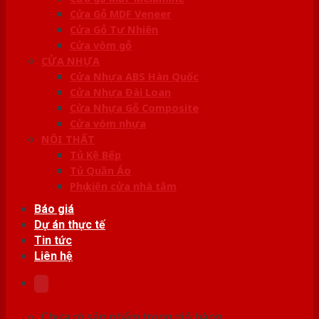
Cửa Gỗ MDF Veneer
Cửa Gỗ Tự Nhiên
Cửa vòm gỗ
CỬA NHỰA
Cửa Nhựa ABS Hàn Quốc
Cửa Nhựa Đài Loan
Cửa Nhựa Gỗ Composite
Cửa vòm nhựa
NỘI THẤT
Tủ Kệ Bếp
Tủ Quần Áo
Phụ kiện cửa nhà tắm
Báo giá
Dự án thực tế
Tin tức
Liên hệ
Chưa có sản phẩm trong giỏ hàng.