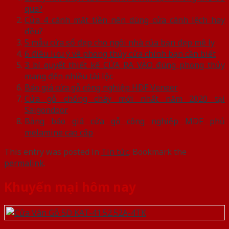
qua?
Cửa 4 cánh mặt tiền nên dùng cửa cánh lệch hay
đều?
5 mẫu cửa sổ đẹp cho ngôi nhà của bạn đẹp mê ly
6 điều lưu ý về phong thủy cửa chính bạn cần biết
3 bí quyết thiết kế CỬA RA VÀO đúng phong thủy
mang đến nhiều tài lộc
Báo giá cửa gỗ công nghiệp HDF Veneer
Cửa gỗ chống cháy mới nhất năm 2020 tại
Saigondoor
Bảng báo giá cửa gỗ công nghiệp MDF phủ
melamine cao cấp
This entry was posted in
Tin tức
. Bookmark the
permalink
.
Khuyến mại hôm nay