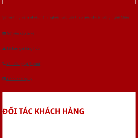
Với kinh nghiệm nhiêu năm nghiên cứu cửa theo tiêu chuẩn công nghệ Châu
Âu.Chúng tôi tự tin là nhà sản xuất & cung cấp hàng đầu tại Việt Nam!
Gửi yêu cầu tư vấn
Tải báo giá tổng hợp
Yêu cầu gọi lại (3 phút)
Dành cho đại lý
ĐỐI TÁC KHÁCH HÀNG