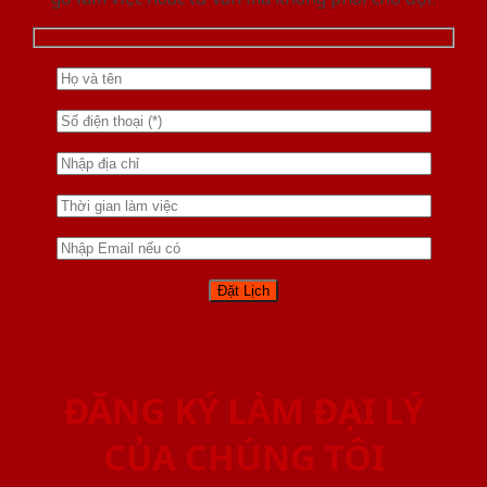
ĐĂNG KÝ LÀM ĐẠI LÝ
CỦA CHÚNG TÔI