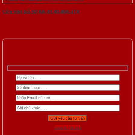
Cửa Vân Gỗ 5D KA-41.40.40A-3TK
Gọi 0976.169.864