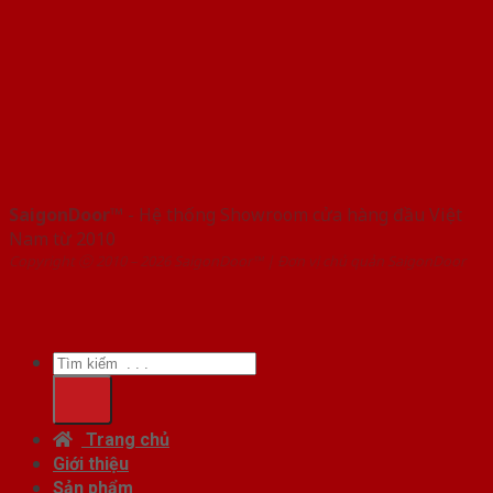
SaigonDoor™
- Hệ thống Showroom cửa hàng đầu Việt
Nam từ 2010
Copyright ⓒ 2010 – 2026 SaigonDoor™ | Đơn vị chủ quản SaigonDoor
Tìm
kiếm:
Trang chủ
Giới thiệu
Sản phẩm