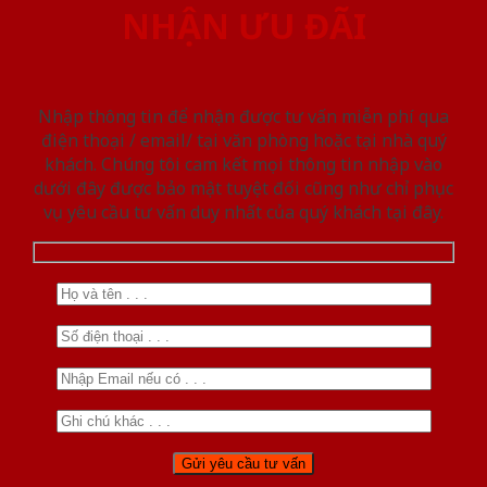
NHẬN ƯU ĐÃI
Nhập thông tin để nhận được tư vấn miễn phí qua
điện thoại / email/ tại văn phòng hoặc tại nhà quý
khách. Chúng tôi cam kết mọi thông tin nhập vào
dưới đây được bảo mật tuyệt đối cũng như chỉ phục
vụ yêu cầu tư vấn duy nhất của quý khách tại đây.