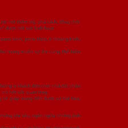
ược nét thẩm mỹ, phá cách, đồng thời
n” được hết sức linh hoạt.
ano kính, pano thép, ô thoáng kính,
a chủ mong muốn sự ấm cúng, thể hiện
c những vị khách đến chơi nhà đặt chân
 trò hết sức quan trọng.
ng sẽ giúp mang đến được sự hài hòa,
 những khí xấu, ngăn ngừa những ảnh
ống như ý, sức khỏe dồi dào cùng với