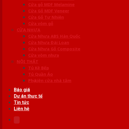
Cửa gỗ MDF Melamine
Cửa Gỗ MDF Veneer
Cửa Gỗ Tự Nhiên
Cửa vòm gỗ
CỬA NHỰA
Cửa Nhựa ABS Hàn Quốc
Cửa Nhựa Đài Loan
Cửa Nhựa Gỗ Composite
Cửa vòm nhựa
NỘI THẤT
Tủ Kệ Bếp
Tủ Quần Áo
Phụ kiện cửa nhà tắm
Báo giá
Dự án thực tế
Tin tức
Liên hệ