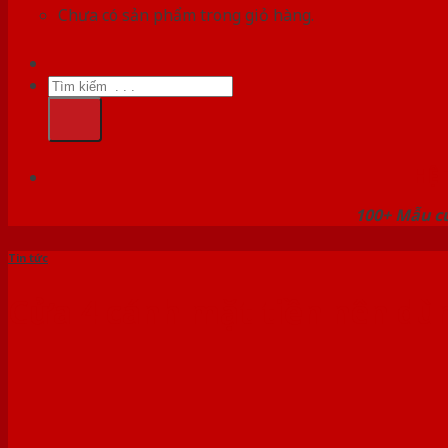
Chưa có sản phẩm trong giỏ hàng.
Tìm
kiếm:
HỆ
100+ Mẫu cử
Tin tức
Cửa 4 cánh mặt tiền nên dù