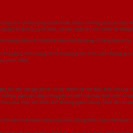
hù hợp cho nhiều công trình khác nhau. Chúng vừa tạo nên đ
ược cố định 2 cánh nhỏ, và hai cánh to thì có thể “di chuyể
n mang đến với thiết kế mẫu mã đa dạng. Chẳng hạn như: p
ết kế pano kính cùng với ô thoáng kính. Còn với những gi
ng pano thép.
ọng đối với các gia đình. Vì đó chính là nơi đầu tiên mà cá
 không gian nơi đây, trong đó có việc chọn cửa mặt tiền có vai
ài hòa phù hợp với thiết kế, không gian chung. Nhờ đó chú
í tốt vào nhà được hiệu quả hơn. Đồng thời, hạn chế được
ho hợp với phong thủy. Nhờ đó, bạn sẽ có được không gian s