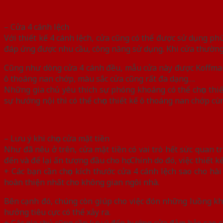
– Cửa 4 cánh lệch
Với thiết kế 4 cánh lệch, cửa cũng có thể được sử dụng p
đáp ứng được nhu cầu, công năng sử dụng. Khi cửa thường đ
Cũng như dòng cửa 4 cánh đều, mẫu cửa này được Koffman
ô thoáng nan chớp, màu sắc cửa cũng rất đa dạng….
Những gia chủ yêu thích sự phóng khoáng có thể chọn thi
sự hướng nội thì có thể chọn thiết kế ô thoáng nan chớp cù
– Lưu ý khi chọn cửa mặt tiền
Như đã nêu ở trên, cửa mặt tiền có vai trò hết sức quan tr
đến và để lại ấn tượng đầu cho họ. Chính do đó, việc thiết kế
+ Các bạn cần chọn kích thước cửa 4 cánh lệch sao cho h
hoàn thiện nhất cho không gian ngôi nhà.
Bên cạnh đó, chúng còn giúp cho việc đón những luồng kh
hưởng tiêu cực có thể xảy ra.
+ Các gia chủ cũng cần lưu ý đến hướng cửa đảm bảo sao c