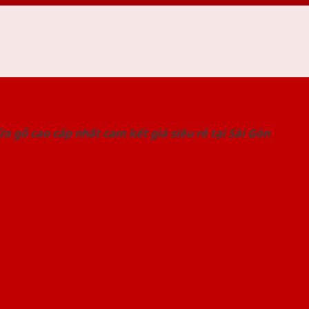
 THỐNG SHOWROOM SAIGONDOOR
a gỗ cao cấp nhất cam kết giá siêu rẻ tại Sài Gòn