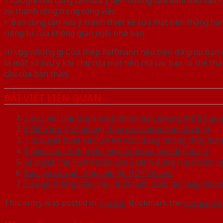
sự thành công trong công việc.
+ Bạn cũng cần lưu ý tránh thiết kế cửa mặt tiền thẳng hà
riêng tư của không gian ngôi nhà bạn.
Hi vọng những gì Cửa thép Koffmann nêu trên đã giúp bạn
là một số lưu ý khi chọn cửa mặt tiền mà các bạn có thể 
cầu của bản thân.
BÀI VIẾT LIÊN QUAN
Lưu ý khi chọn cửa 4 cánh chính bạn không thể bỏ qua
6 điều lưu ý về phong thủy cửa chính bạn cần biết
3 bí quyết thiết kế CỬA RA VÀO đúng phong thủy mang
5 mẫu cửa sổ đẹp cho ngôi nhà của bạn đẹp mê ly
Bí quyết chọn kích thước cửa 2 cánh đúng chuẩn cho 
Báo giá cửa gỗ công nghiệp HDF Veneer
Cửa gỗ chống cháy mới nhất năm 2020 tại Saigondoo
This entry was posted in
Tin tức
. Bookmark the
permalink