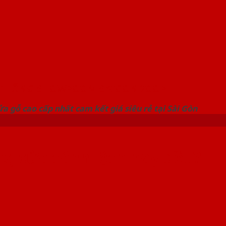
 THỐNG SHOWROOM SAIGONDOOR
a gỗ cao cấp nhất cam kết giá siêu rẻ tại Sài Gòn
ng cửa cánh lệch hay đều?