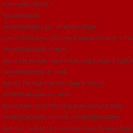
Hotline 0847.306.306
Zalo 0847306306
SHOWROM BÌNH LỢI – PHẠM VĂN ĐỒNG
Địa chỉ: Số 615 Phạm Văn Đồng, P. Hiệp Bình Chánh, Q. T
SHOWROOM QUẬN 9 –HCM
Địa chỉ: 535 Đỗ Xuân Hợp, P. Phước Long B, Quận 9, Tp.HC
SHOWROOM QUẬN 8 – HCM
Địa chỉ: 1194 Phạm Thế Hiển, Quận 8, TP.HCM
SHOWROOM QUẬN 12 – HCM
Địa chỉ: Vườn Lài, An Phú Đông, Quận 12, Hồ Chí Minh
SHOWROOM QUẬN THỦ ĐỨC – DĨ AN BÌNH DƯƠNG
Địa chỉ: 21, Quốc Lộ 1K, P. Linh Xuân, Quận Thủ Đức, Tp.H