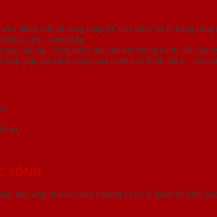
kiểu dáng tinh tế sang trọng. Bề mặt được xử lý bằng công
 đều , đẹp , sang trọng.
trong lắp ráp , cứng vững bởi liên kết thông minh , dễ vận c
tiếp giáp với cánh trong quá trình vận hành êm ái , kín kh
su
 15mm
C SỐNG
hiên đáp ứng nhu cầu môi trường và xử lý được hầu hết cá