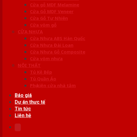
Cửa gỗ MDF Melamine
Cửa Gỗ MDF Veneer
Cửa Gỗ Tự Nhiên
Cửa vòm gỗ
CỬA NHỰA
Cửa Nhựa ABS Hàn Quốc
Cửa Nhựa Đài Loan
Cửa Nhựa Gỗ Composite
Cửa vòm nhựa
NỘI THẤT
Tủ Kệ Bếp
Tủ Quần Áo
Phụ kiện cửa nhà tắm
Báo giá
Dự án thực tế
Tin tức
Liên hệ