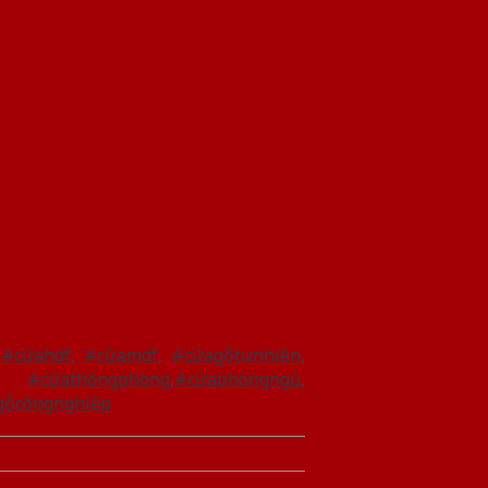
,
#cửahdf
,
#cửamdf
,
#cửagỗtựnhiên
,
,
#cửathôngphòng
,
#cửaphòngngủ
,
gỗcôngnghiệp