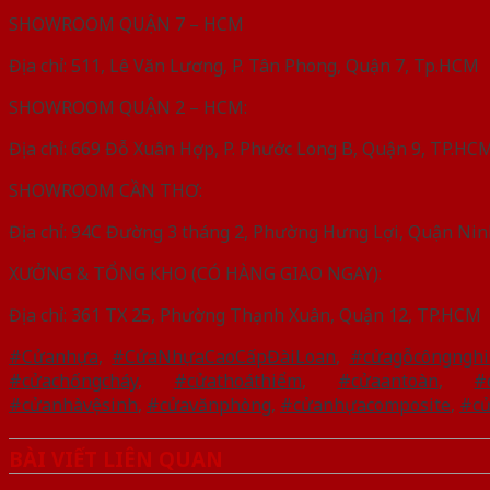
SHOWROOM QUẬN 7 – HCM
Địa chỉ: 511, Lê Văn Lương, P. Tân Phong, Quận 7, Tp.HCM
SHOWROOM QUẬN 2 – HCM:
Địa chỉ: 669 Đỗ Xuân Hợp, P. Phước Long B, Quận 9, TP.HC
SHOWROOM CẦN THƠ:
Địa chỉ: 94C Đường 3 tháng 2, Phường Hưng Lợi, Quận Nin
XƯỞNG & TỔNG KHO (CÓ HÀNG GIAO NGAY):
Địa chỉ: 361 TX 25, Phường Thạnh Xuân, Quận 12, TP.HCM
#Cửanhựa
,
#CửaNhựaCaoCấpĐàiLoan
,
#cửagỗcôngnghi
#cửachốngcháy
,
#cửathoáthiểm
,
#cửaantoàn
,
#
#cửanhàvệsinh
,
#cửavănphòng
,
#cửanhựacomposite
,
#cử
BÀI VIẾT LIÊN QUAN