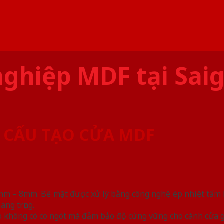
nghiệp MDF tại Sai
. CẤU TẠO CỬA MDF
mm – 8mm. Bề mặt được xử lý bằng công nghệ ép nhiệt tấm 
ang trọng.
 không có co ngót mà đảm bảo độ cứng vững cho cánh cửa g