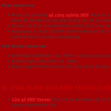
Phần khuôn cửa :
Được cấu tạo bằng
gỗ công nghiệp MDF
được xử lý 
nhiệt độ 200 độ C và hút chân không làm bề mặt phẳng
Khuôn cửa được chia làm nhiều chi tiết giúp khoa học 
Gioăng cao su được lắp trên khuôn nhằm đảm bảo khi 
mà chắc chắn, hiện đại mà sang trọng.
Kích thước khuôn cửa :
Điểm dầy nhất khuôn cửa : 45mm ( có lắp gioăng cao 
Điểm ôm giữ phần cánh cửa : 30mm
Nẹp trang trí khuôn cửa : có bản rộng 50mm độ dày
II. ỨNG DỤNG CỬA MDF TRONG CUỘ
Cửa gỗ MDF Veneer
thay thế các sản phẩm gỗ tự n
dụng sản phẩm nội thất.