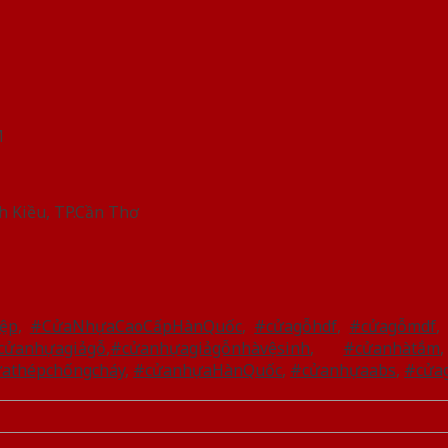
M
h Kiều, TP.Cần Thơ
ệp
,
#CửaNhựaCaoCấpHànQuốc
,
#cửagỗhdf
,
#cửagỗmdf
cửanhựagiảgỗ
,
#cửanhựagiảgỗnhàvệsinh
,
#cửanhàtắm
athépchốngcháy
,
#cửanhựaHànQuốc
,
#cửanhựaabs
,
#cửa