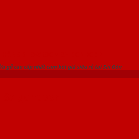
 THỐNG SHOWROOM SAIGONDOOR
a gỗ cao cấp nhất cam kết giá siêu rẻ tại Sài Gòn
i Saigondoor