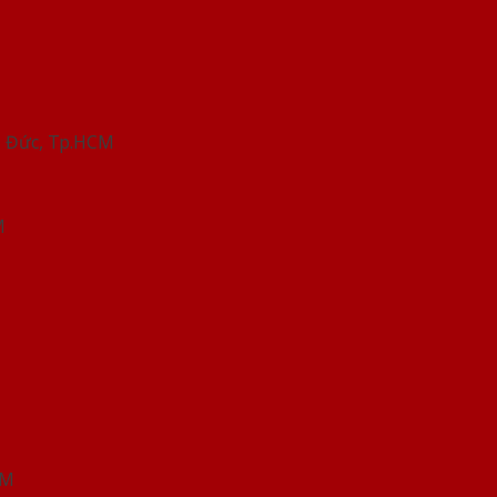
hủ Đức, Tp.HCM
M
CM