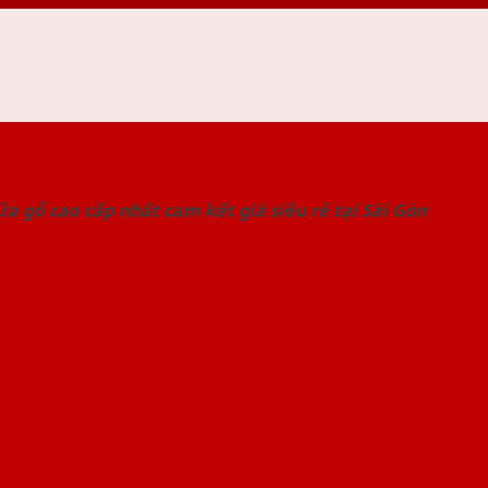
 THỐNG SHOWROOM SAIGONDOOR
a gỗ cao cấp nhất cam kết giá siêu rẻ tại Sài Gòn